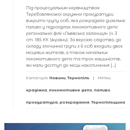
Під процесуальним керівництвом
Теребовлянської окружної прокуратури
викрито групу осіб, яка розкрадала дизельне
паливо у підрозділах локомотивного депо
регіональної філії «Львівська залізниця» (ч. 3
ст. 185 КК України). За версією слідства, до
складу злочинної групи з 6 осіб входили двоє
місцевих жителів, а також начальник
локомотивного депо та троє машиністів,
які мали доступ до місць накопичення […]
Категорія:
Новини
,
Тернопіль
Мітки:
крадіжка
,
локомотивне депо
,
паливо
,
прокуратура
,
розкрадання
,
Тернопільщина