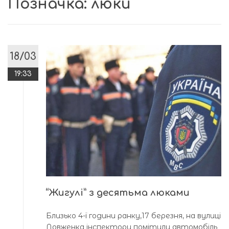
Позначка:
люки
18/03
19:33
“Жигулі” з десятьма люками
Близько 4-ї години ранку,17 березня, на вулиці
Довженка інспектори помітили автомобіль