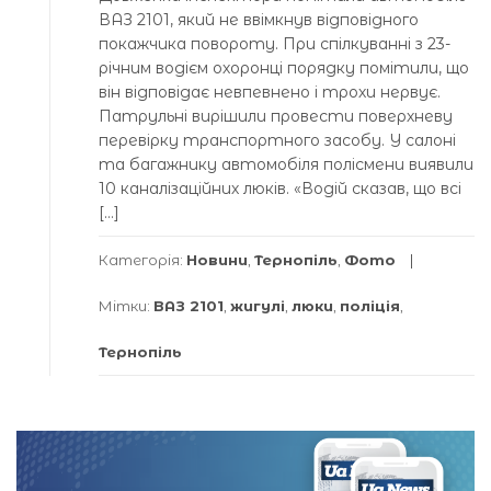
ВАЗ 2101, який не ввімкнув відповідного
покажчика повороту. При спілкуванні з 23-
річним водієм охоронці порядку помітили, що
він відповідає невпевнено і трохи нервує.
Патрульні вирішили провести поверхневу
перевірку транспортного засобу. У салоні
та багажнику автомобіля полісмени виявили
10 каналізаційних люків. «Водій сказав, що всі
[…]
Категорія:
Новини
,
Тернопіль
,
Фото
Мітки:
ВАЗ 2101
,
жигулі
,
люки
,
поліція
,
Тернопіль