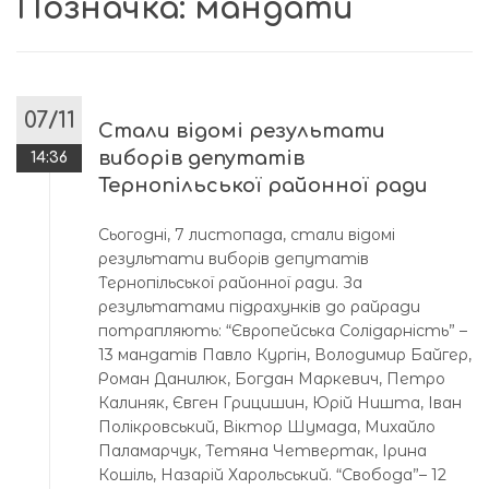
Позначка:
мандати
07/11
Стали відомі результати
виборів депутатів
14:36
Тернопільської районної ради
Сьогодні, 7 листопада, стали відомі
результати виборів депутатів
Тернопільської районної ради. За
результатами підрахунків до райради
потрапляють: “Європейська Солідарність” –
13 мандатів Павло Кургін, Володимир Байгер,
Роман Данилюк, Богдан Маркевич, Петро
Калиняк, Євген Грицишин, Юрій Ништа, Іван
Полікровський, Віктор Шумада, Михайло
Паламарчук, Тетяна Четвертак, Ірина
Кошіль, Назарій Харольський. “Свобода”– 12