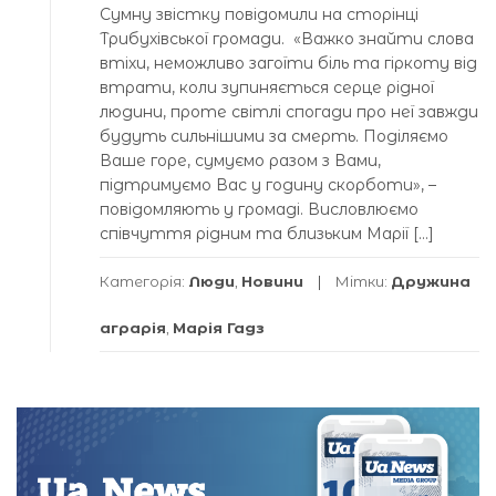
Сумну звістку повідомили на сторінці
Трибухівської громади. «Важко знайти слова
втіхи, неможливо загоїти біль та гіркоту від
втрати, коли зупиняється серце рідної
людини, проте світлі спогади про неї завжди
будуть сильнішими за смерть. Поділяємо
Ваше горе, сумуємо разом з Вами,
підтримуємо Вас у годину скорботи», –
повідомляють у громаді. Висловлюємо
співчуття рідним та близьким Марії […]
Категорія:
Люди
,
Новини
Мітки:
Дружина
аграрія
,
Марія Гадз