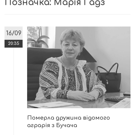
Позначка:
Марія Гадз
16/09
20:35
Померла дружина відомого
аграрія з Бучача