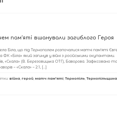
і
ем пам’яті вшанували загиблого Героя
ела Біла, що під Тернополем розпочалися матчі пам‘яті Євг
а ФК «Біла» який загинув у війні з російськими окупант
їв, «Скала» (В. Березовицька ОТГ), Баворова. Зафіксовано та
аворів – «Скала» – 2:1, […]
ітки:
війна
,
герой
,
матч пам'яті
,
Тернопіль
,
Тернопільщина