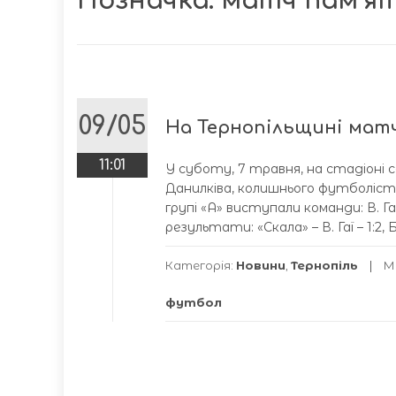
Позначка:
матч пам’ят
09/05
На Тернопільщині матч
11:01
У суботу, 7 травня, на стадіоні с
Данилківа, колишнього футболіст
групі «А» виступали команди: В. Га
результати: «Скала» – В. Гаї – 1:2, Б
Категорія:
Новини
,
Тернопіль
М
футбол