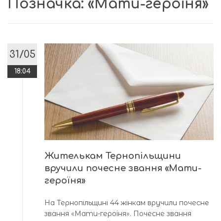
Позначка:
«Мати-героїня»
31/05
18:04
Жителькам Тернопільщини
вручили почесне звання «Мати-
героїня»
На Тернопільщині 44 жінкам вручили почесне
звання «Мати-героїня». Почесне звання