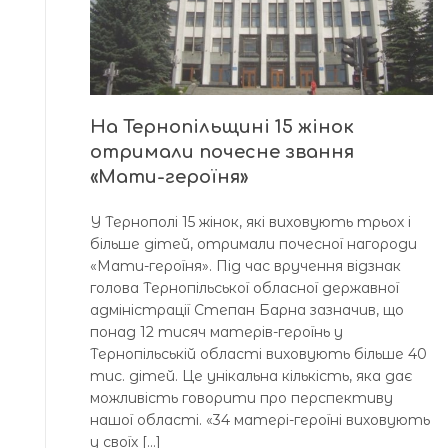
На Тернопільщині 15 жінок
отримали почесне звання
«Мати-героїня»
У Тернополі 15 жінок, які виховують трьох і
більше дітей, отримали почесної нагороди
«Мати-героїня». Під час вручення відзнак
голова Тернопільської обласної державної
адміністрації Степан Барна зазначив, що
понад 12 тисяч матерів-героїнь у
Тернопільській області виховують більше 40
тис. дітей. Це унікальна кількість, яка дає
можливість говорити про перспективу
нашої області. «34 матері-героїні виховують
у своїх […]