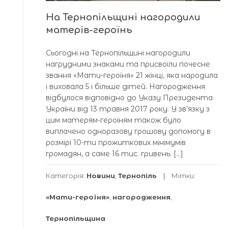
На Тернопільщині нагородили
матерів-героїнь
Сьогодні на Тернопільщині нагородили
нагрудними знаками та присвоїли почесне
звання «Мати-героїня» 21 жінці, яка народила
і виховала 5 і більше дітей. Нагородження
відбулося відповідно до Указу Президента
України від 13 травня 2017 року. У зв’язку з
цим матерям-героїням також було
виплачено одноразову грошову допомогу в
розмірі 10-ти прожиткових мінімумів
громадян, а саме 16 тис. гривень. […]
Категорія:
Новини
,
Тернопіль
Мітки:
«Мати-героїня»
,
нагородження
,
Тернопільщина