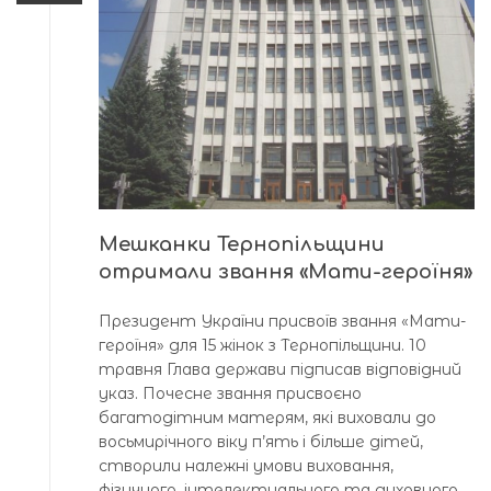
Мешканки Тернопільщини
отримали звання «Мати-героїня»
Президент України присвоїв звання «Мати-
героїня» для 15 жінок з Тернопільщини. 10
травня Глава держави підписав відповідний
указ. Почесне звання присвоєно
багатодітним матерям, які виховали до
восьмирічного віку п’ять і більше дітей,
створили належні умови виховання,
фізичного, інтелектуального та духовного