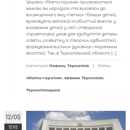
України «Мати-героїня» присвоюється
жінкам, якi народили та виховали до
восьмирічного віку п’ятьох і більше дітей,
враховуючи вагомий особистий внесок у
виховання дітей у сім’ї, створення
сприятливих умов для здобуття дітьми
освіти, розвитку їх творчих здібностей,
формування високих духовних і моральних
якостей. Так, в Тернопільській області […]
Категорія:
Новини
,
Тернопіль
Мітки:
«Мати-героїня»
,
звання
,
Тернопіль
,
Тернопільщина
12/05
12:02