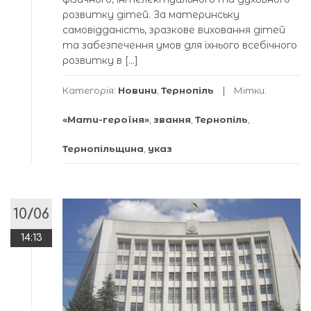
розвитку дітей. За материнську
самовідданість, зразкове виховання дітей
та забезпечення умов для їхнього всебічного
розвитку в […]
Категорія:
Новини
,
Тернопіль
Мітки:
«Мати-героїня»
,
звання
,
Тернопіль
,
Тернопільщина
,
указ
10/06
14:13