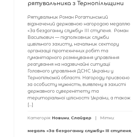
рятувальника з Тернопільщини
Рятувальник Роман Рогатинський
відзначений державною нагородою медаллю
«За бездоганну службу» ІІІ ступеня. Роман
Васильович — підполковник служби
цивільного захисту, начальник сектору
організації піротехнічних робіт та
гуманітарного розмінування управління
реагування на надзвичайні ситуації
Головного управління ДСНС України у
Тернопільській області. Нагороду присвоєно
за особисту мужність, виявлену в захисті
державного суверенітету та
територіальної цілісності України, а також
[…]
Категорія:
Новини
,
Слайдер
Мітки:
медаль «За бездоганну службу» ІІІ ступеня
,