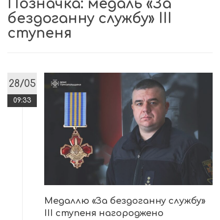
Позначка:
медаль «За
бездоганну службу» ІІІ
ступеня
28/05
09:33
Медаллю «За бездоганну службу»
ІІІ ступеня нагороджено