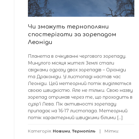
Чи зможуть тернополяни
спостерігати за зорепадом
Леоніди
Планета в очікуванні чергового зорепаду.
Минулого місяця жителі Землі стали
свідками одразу двох зорепадів – Оріоніди
та Драконіди. У листопаді настав час
Леоніди. Цей метеорний потік виділяється
своєю швидкістю. Але не тільки. Свою назву
зорепад отримав через те, що проходить в
сузір’ї Лева. Пік активності зорепаду
припадає на 16-17 листопада. Метеорний
потік характерний швидкими білими […]
Категорія:
Новини
,
Тернопіль
Мітки: