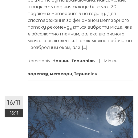
швидкість падіння складе близько 120
падаючих метеоритів на годину. Для
спостереження за феноменом метеорного
потоку рекомендується вибрати місце, яке
є абсолютно темним, далеко від рясного
міського освітлення. Потік можна побачити
неозброєним оком, але […]
Категорія:
Новини
,
Тернопіль
Мітки:
зорепад
,
метеори
,
Тернопіль
16/11
13:11