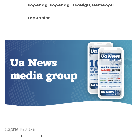
зорепад
,
зорепад Леоніди
,
метеори
,
Тернопіль
Серпень 2026