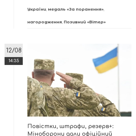
України
,
медаль «За поранення»
,
нагородження
,
Позивний «Вітер»
12/08
14:35
Повістки, штрафи, резерв+:
Міноборони дали офіційний