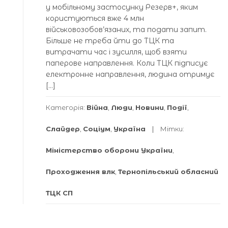
у мобільному застосунку Резерв+, яким
користуються вже 4 млн
військовозобов’язаних, та подати запит.
Більше не треба йти до ТЦК та
витрачати час і зусилля, щоб взяти
паперове направлення. Коли ТЦК підписує
електронне направлення, людина отримує
[…]
Категорія:
Війна
,
Люди
,
Новини
,
Події
,
Слайдер
,
Соціум
,
Україна
Мітки:
Міністерство оборони України
,
Проходження влк
,
Тернопільський обласний
ТЦК СП