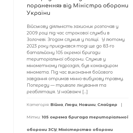
поранення» від Міністра оборони
України
Військову діяльність захисник розпочав у
2009 році під час строкової служби в
Золочеві. Згодом служив у поліції. У лютому
2023 року приєднався тоді ще до 83-го
батальйону 105 окремої бригади
територіальної оборони. Служив у
мінометному підрозділі, був командиром
міномета. Під час виконання бойового
завдання отримав мінно-вибухову травму.
Попереду — тривале лікування та
реабілітація. У найважчі […]
Категорія:
Війна
,
Люди
,
Новини
,
Слайдер
Мітки:
105 окрема бригада територіальної
оборони ЗСУ
,
Міністерство оборони