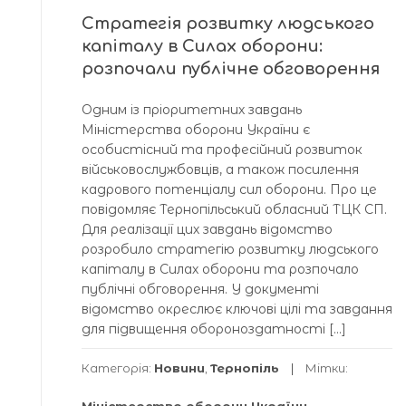
Стратегія розвитку людського
капіталу в Силах оборони:
розпочали публічне обговорення
Одним із пріоритетних завдань
Міністерства оборони України є
особистісний та професійний розвиток
військовослужбовців, а також посилення
кадрового потенціалу сил оборони. Про це
повідомляє Тернопільський обласний ТЦК СП.
Для реалізації цих завдань відомство
розробило стратегію розвитку людського
капіталу в Cилах оборони та розпочало
публічні обговорення. У документі
відомство окреслює ключові цілі та завдання
для підвищення обороноздатності […]
Категорія:
Новини
,
Тернопіль
Мітки: