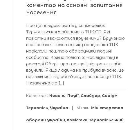
коментар на основні запитання
населення
Про це повідомляють у соцмережах
Тернопільського обласного ТЦК СП. Які
повістки вважаються врученими? Врученою
вважається повістка, яку працівники ТЦК
надіслали поштою або вручили людині
особисто. Кожна повістка має відмітку в
реєстрі Оберіг про те, що її відправили або
вручили. Якщо людина не прибула вчасно, це
не звільняє її від обов’язку з’явитися до ТЦК.
Незалежно від […]
Категорія:
Новини
,
Події
,
Слайдер
,
Соціум
,
Тернопіль
,
Україна
Мітки:
Міністерство
оборони України
,
повістки
,
Тернопільський