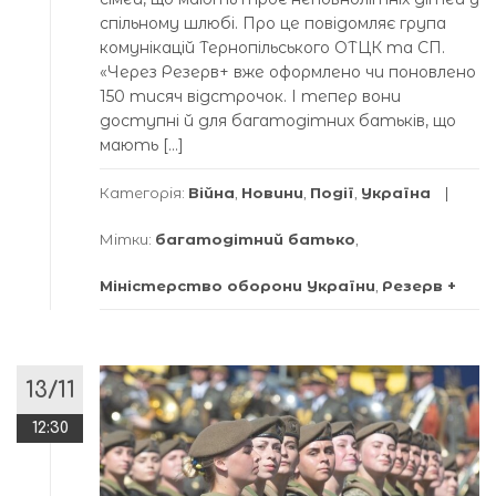
спільному шлюбі. Про це повідомляє група
комунікацій Тернопільського ОТЦК та СП.
«Через Резерв+ вже оформлено чи поновлено
150 тисяч відстрочок. І тепер вони
доступні й для багатодітних батьків, що
мають […]
Категорія:
Війна
,
Новини
,
Події
,
Україна
Мітки:
багатодітний батько
,
Міністерство оборони України
,
Резерв +
13/11
12:30