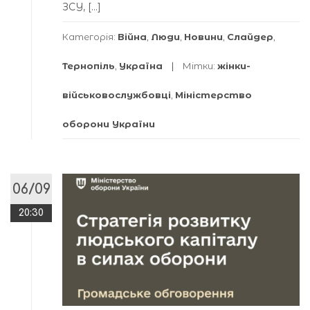
ЗСУ, […]
Категорія:
Війна
,
Люди
,
Новини
,
Слайдер
,
Тернопіль
,
Україна
Мітки:
жінки-
військовослужбовці
,
Міністерство
оборони України
06/09
20:30