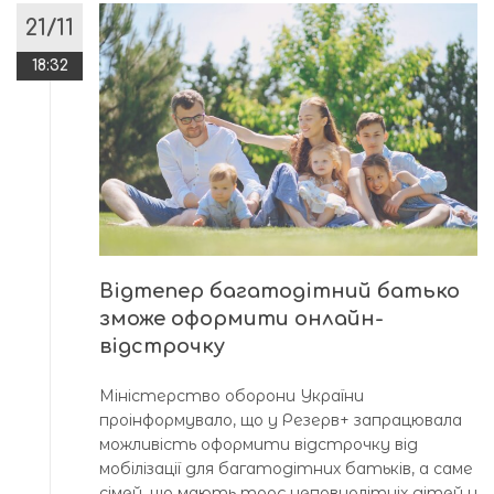
21/11
18:32
Відтепер багатодітний батько
зможе оформити онлайн-
відстрочку
Міністерство оборони України
проінформувало, що у Резерв+ запрацювала
можливість оформити відстрочку від
мобілізації для багатодітних батьків, а саме
сімей, що мають троє неповнолітніх дітей у