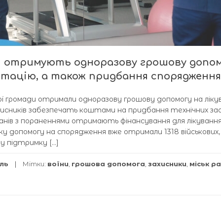
ки отримують одноразову грошову допо
літацію, а також придбання спорядження
кої громади отримали одноразову грошову допомогу на ліку
ахисників забезпечать коштами на придбання технічних за
анів з пораненнями отримають фінансування для лікування
ку допомогу на спорядження вже отримали 1318 військових, 
ову підтримку […]
іль
Мітки:
воїни
,
грошова допомога
,
захисники
,
міськ р