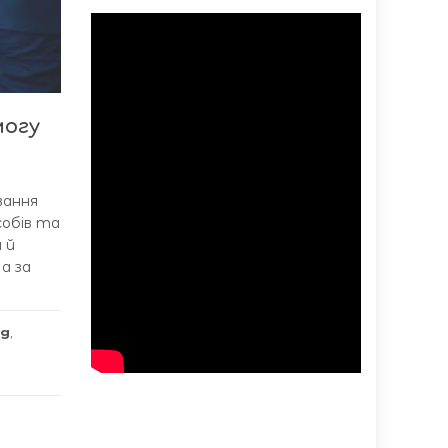
могу
вання
собів та
 й
а за
ад
,