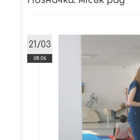
Позначка:
міськ рад
21/03
08:06