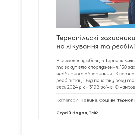
Тернопільскі захисни
на лікування та реабі
Військовослужбовці з Тернопільсь
та закупівлю спорядження. 150 з
необхідного обладнання. 13 ветер
реабілітації. Від початку року та
весь 2024 рік – 3198 воїнів. Фінанс
Категорія:
Новини
,
Соціум
,
Терноп
Сергій Надал
,
ТМР