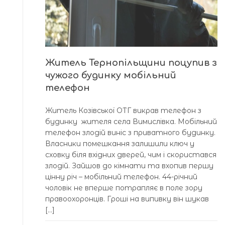
Житель Тернопільщини поцупив з
чужого будинку мобільний
телефон
Житель Козівської ОТГ викрав телефон з
будинку жителя села Вимислівка. Мобільний
телефон злодій виніс з приватного будинку.
Власники помешкання залишили ключ у
сховку біля вхідних дверей, чим і скористався
злодій. Зайшов до кімнати та вхопив першу
цінну річ – мобільний телефон. 44-річний
чоловік не вперше потрапляє в поле зору
правоохоронців. Гроші на випивку він шукав
[…]