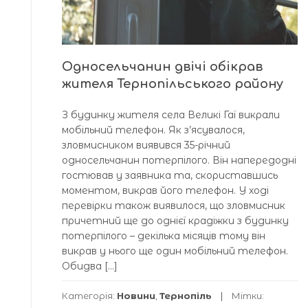
Односельчанин двічі обікрав
жителя Тернопільського району
З будинку жителя села Великі Гаї викрали
мобільний телефон. Як з’ясувалося,
зловмисником виявився 35-річний
односельчанин потерпілого. Він напередодні
гостював у заявника та, скориставшись
моментом, викрав його телефон. У ході
перевірки також виявилося, що зловмисник
причетний ще до однієї крадіжки з будинку
потерпілого – декілька місяців тому він
викрав у нього ще один мобільний телефон.
Обидва […]
Категорія:
Новини
,
Тернопіль
Мітки: