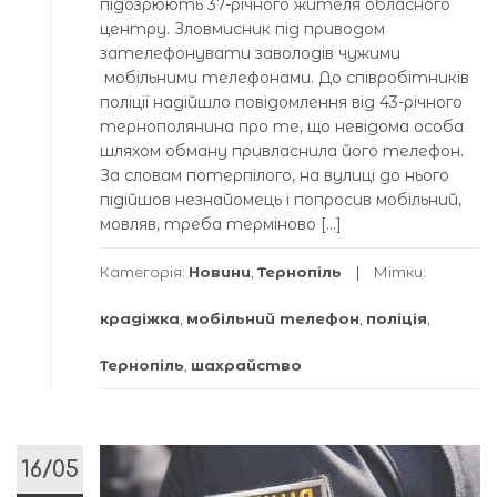
підозрюють 37-річного жителя обласного
центру. Зловмисник під приводом
зателефонувати заволодів чужими
мобільними телефонами. До співробітників
поліції надійшло повідомлення від 43-річного
тернополянина про те, що невідома особа
шляхом обману привласнила його телефон.
За словам потерпілого, на вулиці до нього
підійшов незнайомець і попросив мобільний,
мовляв, треба терміново […]
Категорія:
Новини
,
Тернопіль
Мітки:
крадіжка
,
мобільний телефон
,
поліція
,
Тернопіль
,
шахрайство
16/05