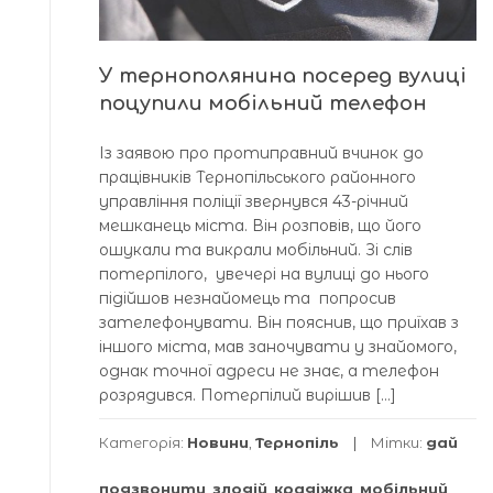
У тернополянина посеред вулиці
поцупили мобільний телефон
Із заявою про протиправний вчинок до
працівників Тернопільського районного
управління поліції звернувся 43-річний
мешканець міста. Він розповів, що його
ошукали та викрали мобільний. Зі слів
потерпілого, увечері на вулиці до нього
підійшов незнайомець та попросив
зателефонувати. Він пояснив, що приїхав з
іншого міста, мав заночувати у знайомого,
однак точної адреси не знає, а телефон
розрядився. Потерпілий вирішив […]
Категорія:
Новини
,
Тернопіль
Мітки:
дай
подзвонити
,
злодій
,
крадіжка
,
мобільний