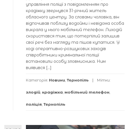
управління поліції з повідомленням про
крадіжку звернувся 31-річний житель
обласного центру. За словами чоловіка, він
відпочивав поблизу водойми і невідома особа
викрала у нього мобільний телефон. Лиходій
скористався тим, що потерпілий залишив
свої речі без нагляду та пішов купатися. У
ході оперативно-розшукових заходів
співробітники кримінальної поліції
встановили особу зловмисника. Ним
виявився […]
Категорія:
Новини
,
Тернопіль
Мітки:
злодій
,
крадіжка
,
мобільний телефон
,
поліція
,
Тернопіль