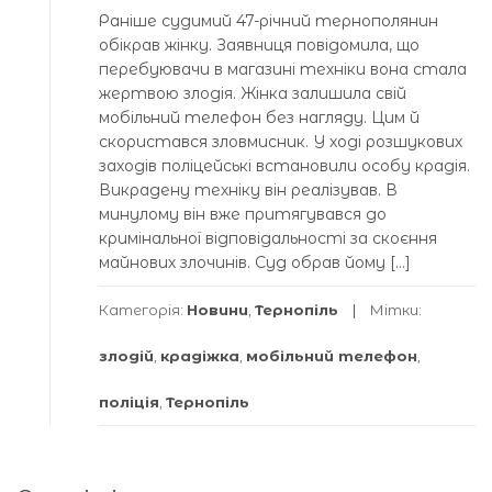
Раніше судимий 47-річний тернополянин
обікрав жінку. Заявниця повідомила, що
перебуювачи в магазині техніки вона стала
жертвою злодія. Жінка залишила свій
мобільний телефон без нагляду. Цим й
скористався зловмисник. У ході розшукових
заходів поліцейські встановили особу крадія.
Викрадену техніку він реалізував. В
минулому він вже притягувався до
кримінальної відповідальності за скоєння
майнових злочинів. Суд обрав йому […]
Категорія:
Новини
,
Тернопіль
Мітки:
злодій
,
крадіжка
,
мобільний телефон
,
поліція
,
Тернопіль
Навігація