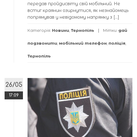
передав пройдисвіту свій мобільний. Не
встиг краянин озирнутися, як незнайомець
попрямував у невідомому напрямку з […]
Категорія:
Новини
,
Тернопіль
Мітки:
дай
подзвонити
,
мобільний телефон
,
поліція
,
Тернопіль
26/05
17:09