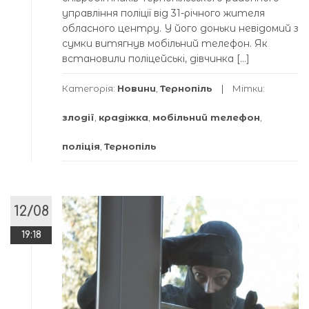
управління поліції від 31-річного жителя
обласного центру. У його доньки невідомий з
сумки витягнув мобільний телефон. Як
встановили поліцейські, дівчинка […]
Категорія:
Новини
,
Тернопіль
Мітки:
злодії
,
крадіжка
,
мобільний телефон
,
поліція
,
Тернопіль
12/08
19:18