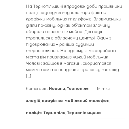
На Тернопільщині впродовж доби працівники
поліції задокументували три факти
крадіжки мобільних телефонів. Зловмисники
діяли по-різну, однак об’єктом злочину
обирали аналогічне майно. Дві події
трапилися в обласному центрі. Один з
підозрюваних – раніше судимий
тернополянин. На одному із мікрорайонів
міста він привласнив чужий мобільник .
Чоловік зайшов в магазин, скористався
моментом та поцупив з прилавку техніку
[…]
Категорія:
Новини
,
Тернопіль
Мітки:
злодій
,
крадіжка
,
мобільний телефон
,
поліція
,
Тернопіль
,
Тернопільщина