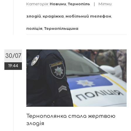
Категорія:
Новини
,
Тернопіль
Мітки:
злодій
,
крадіжка
,
мобільний телефон
,
поліція
,
Тернопільщина
30/07
19:44
Тернополянка стала жертвою
злодія