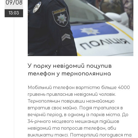
09/08
13:03
У парку невідомий поцупив
телефон у тернополянина
Мобільний телефон вартістю більше 4000
гривень привласнив невідомий чоловік.
Тернополянин повіривши незнайомцю
втратив своє майно. Подія трапилася в
вечірній період, в одному із парків міста. До
34-річного місцевого мешканця підійшов
невідомий та попросив телефон, аби
викликати таксі. Потерпілий погодився та