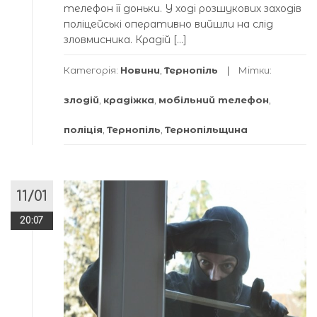
телефон її доньки. У ході розшукових заходів
поліцейські оперативно вийшли на слід
зловмисника. Крадій […]
Категорія:
Новини
,
Тернопіль
Мітки:
злодій
,
крадіжка
,
мобільний телефон
,
поліція
,
Тернопіль
,
Тернопільщина
11/01
20:07