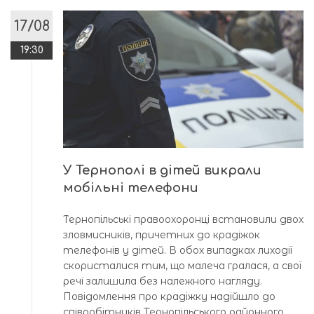
17/08
19:30
У Тернополі в дітей викрали
мобільні телефони
Тернопільські правоохоронці встановили двох
зловмисників, причетних до крадіжок
телефонів у дітей. В обох випадках лиходії
скористалися тим, що малеча гралася, а свої
речі залишила без належного нагляду.
Повідомлення про крадіжку надійшло до
співробітників Тернопільського районного