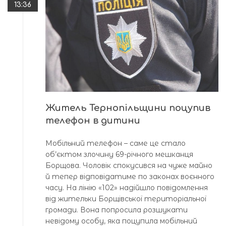
13:36
Житель Тернопільщини поцупив
телефон в дитини
Мобільний телефон – саме це стало
об’єктом злочину 69-річного мешканця
Борщова. Чоловік спокусився на чуже майно
й тепер відповідатиме по законах воєнного
часу. На лінію «102» надійшло повідомлення
від жительки Борщівської територіальної
громади. Вона попросила розшукати
невідому особу, яка поцупила мобільний