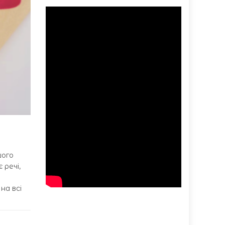
шого
 речі,
у
на всі