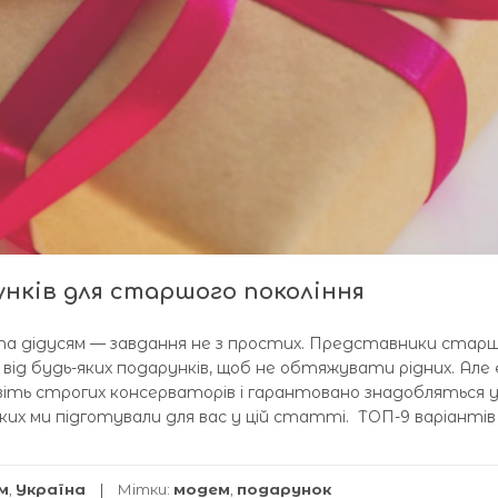
унків для старшого покоління
а дідусям — завдання не з простих. Представники стар
від будь-яких подарунків, щоб не обтяжувати рідних. Але є
віть строгих консерваторів і гарантовано знадобляться 
х ми підготували для вас у цій статті. ТОП-9 варіантів 
м
,
Україна
Мітки:
модем
,
подарунок