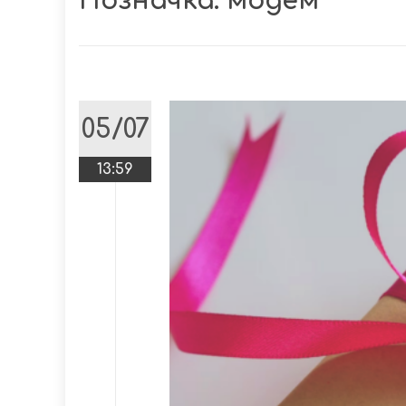
Позначка:
модем
05/07
13:59