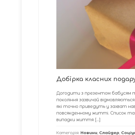
Добірка класних подар
Догодити з презентом бабусям т
покоління зазвичай відмовляються 
які точно приведуть у захват на
повсякденному житті. Список таки
випадки життя […]
Категорія:
Новини
,
Слайдер
,
Соціу