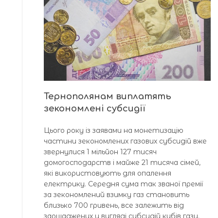
Тернополянам виплатять
зекономлені субсидії
Цього року із заявами на монетизацію
частини зекономлених газових субсидій вже
звернулися 1 мільйон 127 тисяч
домогосподарств і майже 21 тисяча сімей,
які використовують для опалення
електрику. Середня сума так званої премії
за зекономлений взимку газ становить
близько 700 гривень, все залежить від
заощаджених у вигляді субсидій кубів газу.