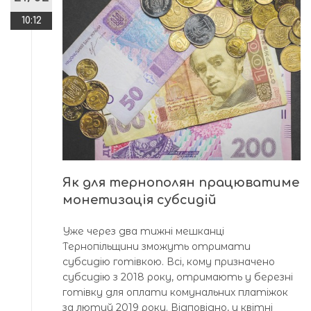
10:12
Як для тернополян працюватиме
монетизація субсидій
Уже через два тижні мешканці
Тернопільщини зможуть отримати
субсидію готівкою. Всі, кому призначено
субсидію з 2018 року, отримають у березні
готівку для оплати комунальних платіжок
за лютий 2019 року. Відповідно, у квітні