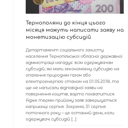
Тернополяни до кінця цього
місяця можуть написати заяву на
монетизацію субсидій
Департамент соціального захисту
населення Тернопільської обласної державної
адміністрації нагадує: всім одержувачам
субсидій, які мали зекономлену субсидію на
опалення природнім газом або
електроенергією станом на 01.05.2018, та
ще не написали відповідної заяви на
повернення коштів, варто поквапитися.
Адже термін прийому заяв завершується
наприкінці серпня. Зокрема, 31 серпня
поточного року – це останній день, коли
одержувачі субсидій […]