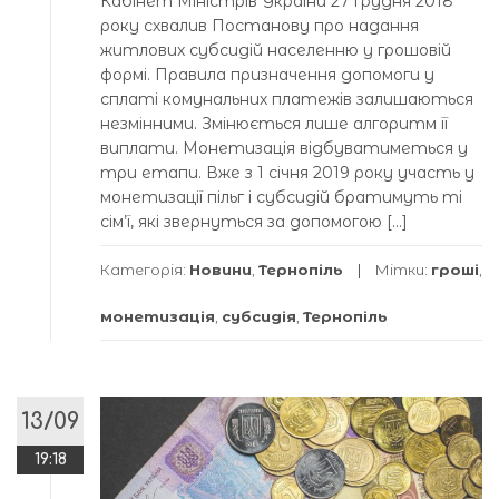
Кабінет Міністрів України 27 грудня 2018
року схвалив Постанову про надання
житлових субсидій населенню у грошовій
формі. Правила призначення допомоги у
сплаті комунальних платежів залишаються
незмінними. Змінюється лише алгоритм її
виплати. Монетизація відбуватиметься у
три етапи. Вже з 1 січня 2019 року участь у
монетизації пільг і субсидій братимуть ті
сім’ї, які звернуться за допомогою […]
Категорія:
Новини
,
Тернопіль
Мітки:
гроші
,
монетизація
,
субсидія
,
Тернопіль
13/09
19:18