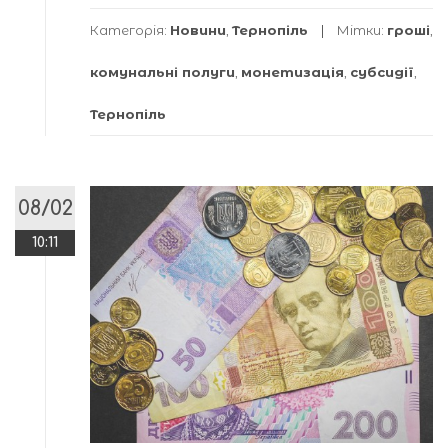
Категорія:
Новини
,
Тернопіль
Мітки:
гроші
,
комунальні полуги
,
монетизація
,
субсидії
,
Тернопіль
08/02
10:11