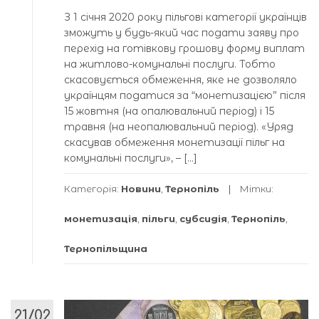
З 1 січня 2020 року пільгові категорії українців
зможуть у будь-який час подати заяву про
перехід на готівкову грошову форму виплат
на житлово-комунальні послуги. Тобто
скасовується обмеження, яке не дозволяло
українцям податися за “монетизацією” після
15 жовтня (на опалювальний період) і 15
травня (на неопалювальний період). «Уряд
скасував обмеження монетизації пільг на
комунальні послуги», – […]
Категорія:
Новини
,
Тернопіль
Мітки:
монетизація
,
пільги
,
субсидія
,
Тернопіль
,
Тернопільщина
21/02