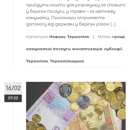
прийдуть кошти для розрахунку за спожиті
у березні послуги, у травні – за квітневу
комуналку. Пенсіонери отримають
допомогу від держави у березні разом […]
Категорія:
Новини
,
Тернопіль
Мітки:
гроші
,
комунальні послуги
,
монетизація
,
субсидії
,
Тернопіль
,
Тернопільщина
16/02
09:00