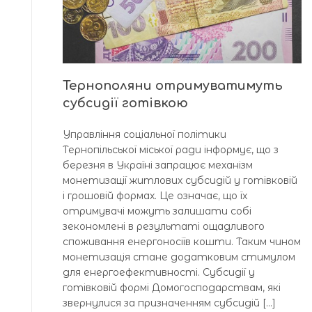
Тернополяни отримуватимуть
субсидії готівкою
Управління соціальної політики
Тернопільської міської ради інформує, що з
березня в Україні запрацює механізм
монетизації житлових субсидій у готівковій
і грошовій формах. Це означає, що їх
отримувачі можуть залишати собі
зекономлені в результаті ощадливого
споживання енергоносіїв кошти. Таким чином
монетизація стане додатковим стимулом
для енергоефективності. Субсидії у
готівковій формі Домогосподарствам, які
звернулися за призначенням субсидій […]