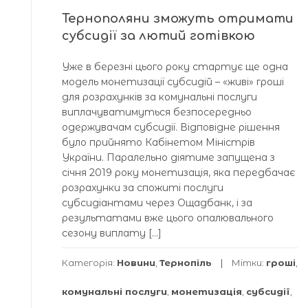
Тернополяни зможуть отримати
субсидії за лютий готівкою
Уже в березні цього року стартує ще одна
модель монетизації субсидій – «живі» гроші
для розрахунків за комунальні послуги
виплачуватимуться безпосередньо
одержувачам субсидії. Відповідне рішення
було прийнято Кабінетом Міністрів
України. Паралельно діятиме запущена з
січня 2019 року монетизація, яка передбачає
розрахунки за спожиті послуги
субсидіантами через Ощадбанк, і за
результатами вже цього опалювального
сезону виплату […]
Категорія:
Новини
,
Тернопіль
Мітки:
гроші
,
комунальні послуги
,
монетизація
,
субсидії
,