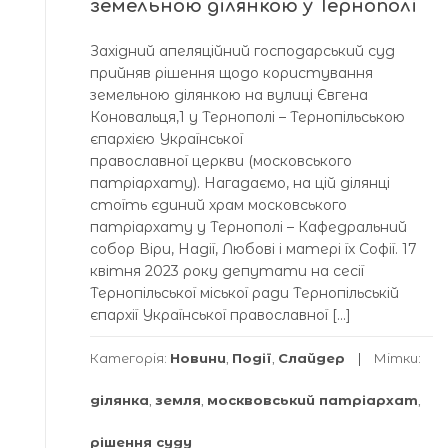
земельною ділянкою у Тернополі
Західний апеляційний господарський суд
прийняв рішення щодо користування
земельною ділянкою на вулиці Євгена
Коновальця,1 у Тернополі – Тернопільською
єпархією Української
православної церкви (московського
патріархату). Нагадаємо, на цій ділянці
стоїть єдиний храм московського
патріархату у Тернополі – Кафедральний
собор Віри, Надії, Любові і матері їх Софії. 17
квітня 2023 року депутати на сесії
Тернопільської міської ради Тернопільській
єпархії Української православної […]
Категорія:
Новини
,
Події
,
Слайдер
Мітки:
ділянка
,
земля
,
москвовський патріархат
,
рішення суду