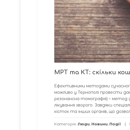
МРТ та КТ: скільки ко
Ефективними методами сучасного
можливо у Тернополі провести да
резонансна томографія) – метод
лікування хворого. Завдяки спеці
кісток та інших органів, що дозво
Категорія:
Люди
,
Новини
,
Події