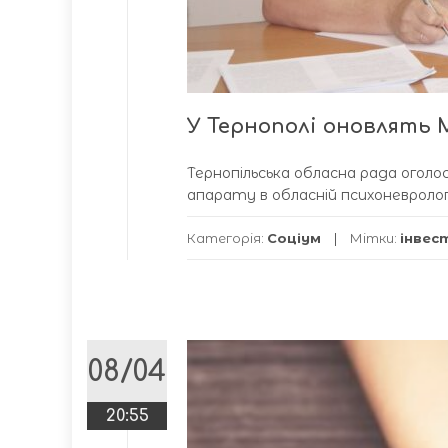
У Тернополі оновлять М
Тернопільська обласна рада оголо
апарату в обласній психоневрологіч
Категорія:
Соціум
Мітки:
інвес
08/04
20:55