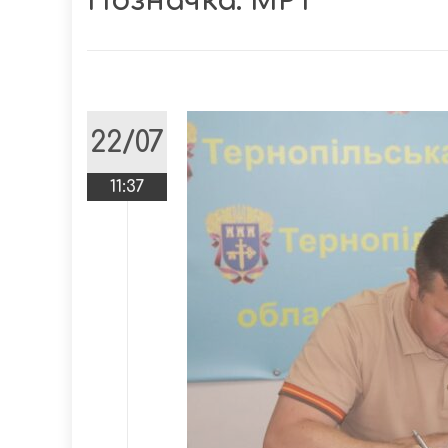
Позначка:
МРТ
22/07
11:37