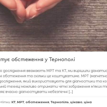
штує обстеження у Тернополі
 дослідження вважають МРТ та КТ, ми вирішили дізнатис
ні обстеження та скільки це коштуватиме. МРТ (магнітн
 дослідження, який використовують для діагностики та 
альній техніці можливо отримати чіткі зображення м’яких т
ляє вчасно діагностувати небезпечні […]
Мітки:
КТ
,
МРТ
,
обстеження
,
Тернопіль
,
цікаво
,
ціна