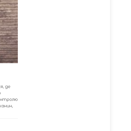
я, де
о
контролю
канин,