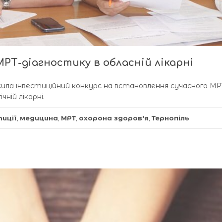
РТ-діагностику в обласній лікарні
сила інвестиційний конкурс на встановлення сучасного МР
ній лікарні.
тиції
,
медицина
,
МРТ
,
охорона здоров'я
,
Тернопіль