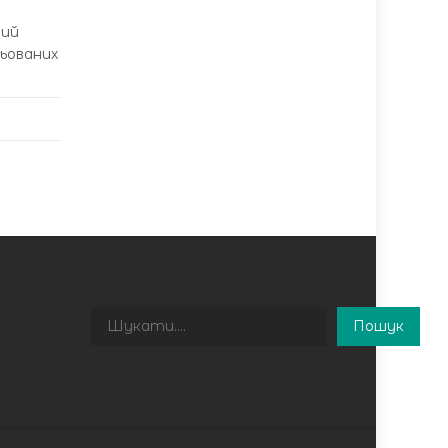
ний
цьованих
Пошук
Пошук