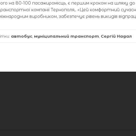
го на 80-100 пасажиромісць, є першим кроком на шляху до
транспортної компанії Тернополя,. «Цей комфортний сучас
іжнародним виробником, забезпечує рівень викидів відпра
ітки:
автобус
,
муніципальний транспорт
,
Сергій Надал