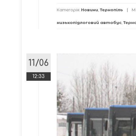
Категорія:
Новини
,
Тернопіль
М
низькопідлоговий автобус
,
Терн
11/06
12:33