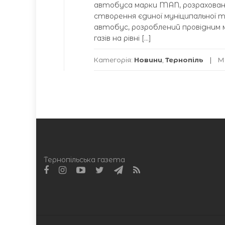
автобуса марки MAN, розраховано
створення єдиної муніципальної 
автобус, розроблений провідним м
газів на рівні […]
Категорія:
Новини
,
Тернопіль
М
Тернопільська газета