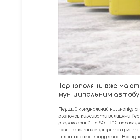
Тернополяни вже мают
муніципальним автобу
Перший комунальний низькопідлог
розпочав курсувати вулицями Те
розрахований на 80 – 100 пасажиро
завантажених маршрутів у місті 
салоні працює кондуктор. Нагадаєм