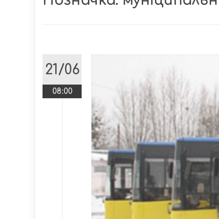
Позначка:
муніципаль
21/06
08:00