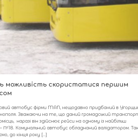
ь можливість скористатися першим
сом
овий автобус фірми MAN, нещодавно придбаний в Угорщин
рнополя. Зважаючи на те, що даний громадський транспор
місць, наразі він здійснює рейси на одному із найбільш
– №18. Комунальний автобус обладнаний валідатором. Та
о, до кінця року […]