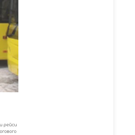
и рейси
огового