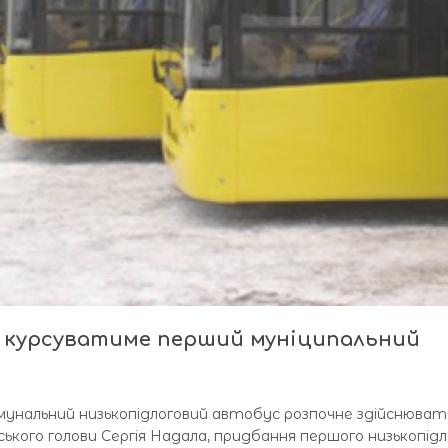
 курсуватиме перший муніципальний
мунальний низькопідлоговий автобус розпочне здійснюват
ького голови Сергія Надала, придбання першого низькопідл