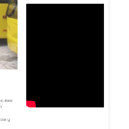
і, вже
т
кож у