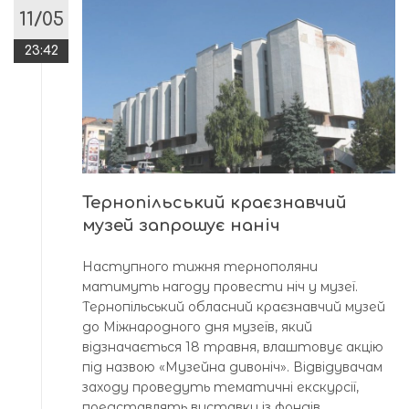
11/05
23:42
Тернопільський краєзнавчий
музей запрошує наніч
Наступного тижня тернополяни
матимуть нагоду провести ніч у музеї.
Тернопільський обласний краєзнавчий музей
до Міжнародного дня музеїв, який
відзначається 18 травня, влаштовує акцію
під назвою «Музейна дивоніч». Відвідувачам
заходу проведуть тематичні екскурсії,
представлять виставки із фондів