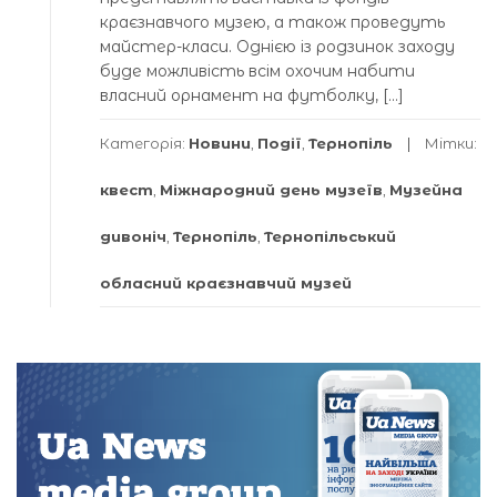
краєзнавчого музею, а також проведуть
майстер-класи. Однією із родзинок заходу
буде можливість всім охочим набити
власний орнамент на футболку, […]
Категорія:
Новини
,
Події
,
Тернопіль
Мітки:
квест
,
Міжнародний день музеїв
,
Музейна
дивоніч
,
Тернопіль
,
Тернопільський
обласний краєзнавчий музей