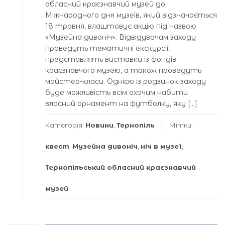
обласний краєзнавчий музей до
Міжнародного дня музеїв, який відзначається
18 травня, влаштовує акцію під назвою
«Музейна дивоніч». Відвідувачам заходу
проведуть тематичні екскурсії,
представлять виставки із фондів
краєзнавчого музею, а також проведуть
майстер-класи. Однією із родзинок заходу
буде можливість всім охочим набити
власний орнамент на футболку, яку […]
Категорія:
Новини
,
Тернопіль
Мітки:
квест
,
Музейна дивоніч
,
ніч в музеї
,
Тернопільський обласний краєзнавчий
музей