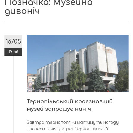
Позначка:
Музейна
дивоніч
16/05
19:56
Тернопільський краєзнавчий
музей запрошує наніч
Завтра тернополяни матимуть нагоду
провести ніч у музеї. Тернопільський