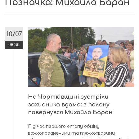
Позначка:
Михайло Баран
10/07
08:30
На Чортківщині зустріли
захисника вдома: з полону
повернувся Михайло Баран
Під час першого етапу обміну
важкопораненими та тяжкохворими