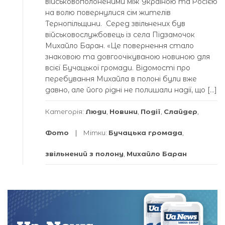
військовополоненими між Україною та Росією
на волю повернулися сім жителів
Тернопільщини. Серед звільнених був
військовослужбовець із села Підзамочок
Михайло Баран. «Це повернення стало
знаковою та довгоочікуваною новиною для
всієї Бучацької громади. Відомості про
перебування Михайла в полоні були вже
давно, але його рідні не полишали надії, що […]
Категорія:
Люди
,
Новини
,
Події
,
Слайдер
,
Фото
Мітки:
Бучацька громада
,
звільнений з полону
,
Михайло Баран