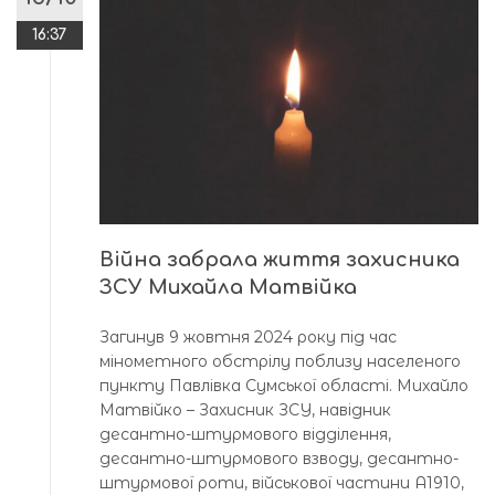
16:37
Війна забрала життя захисника
ЗСУ Михайла Матвійка
Загинув 9 жовтня 2024 року під час
мінометного обстрілу поблизу населеного
пункту Павлівка Сумської області. Михайло
Матвійко – Захисник ЗСУ, навідник
десантно-штурмового відділення,
десантно-штурмового взводу, десантно-
штурмової роти, військової частини А1910,