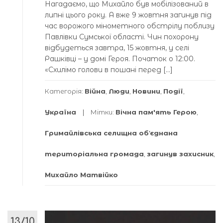
Нагадаємо, що Михайло був мобілізований в
липні цього року. А вже 9 жовтня загинув під
час ворожого мінометного обстрілу поблизу
Павлівки Сумської області. Чин похорону
відбудеться завтра, 15 жовтня, у селі
Рашківці – у домі Героя. Початок о 12:00.
«Схилімо голови в пошані перед […]
Категорія:
Війна
,
Люди
,
Новини
,
Події
,
Україна
Мітки:
Вічна пам'ять Герою
,
Гримайлівська селищна обʼєднана
територіальна громада
,
загинув захисник
,
Михайло Матвійко
13/10