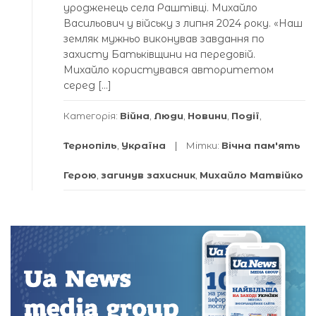
уродженець села Раштівці. Михайло
Васильович у війську з липня 2024 року. «Наш
земляк мужньо виконував завдання по
захисту Батьківщини на передовій.
Михайло користувався авторитетом
серед […]
Категорія:
Війна
,
Люди
,
Новини
,
Події
,
Тернопіль
,
Україна
Мітки:
Вічна пам'ять
Герою
,
загинув захисник
,
Михайло Матвійко