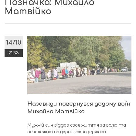
Позначка:
Михайло
Матвійко
14/10
21:33
Назавжди повернувся додому воїн
Михайло Матвійко
Мужній син віддав своє життя за волю та
незалежність української держави.