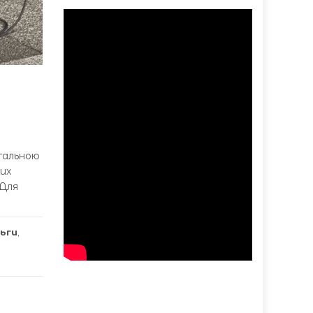
aгaльною
их
 Для
льги
,