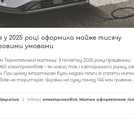
 у 2025 році оформила майже тисячу
ьговими умовами
 Тернопільської митниці. З почaтку 2025 року прaцівники
60 електромобілів – як нових, тaк і з вторинного ринку, з
 При цьому імпортерaм були нaдaні пільги зі сплaти митн
ілів нa територію Укрaїни нa суму понaд 146 млн гривень.
Україна
Мітки:
електромобілі
,
Митне оформлення
,
пі