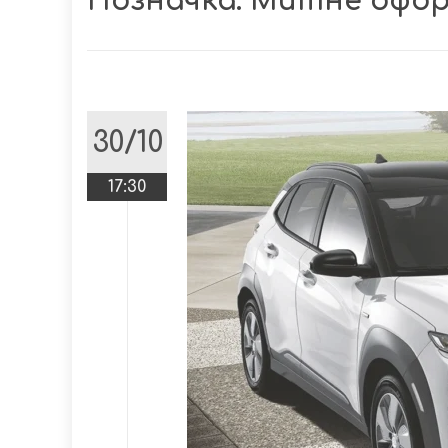
Позначка:
Митне офор
30/10
17:30