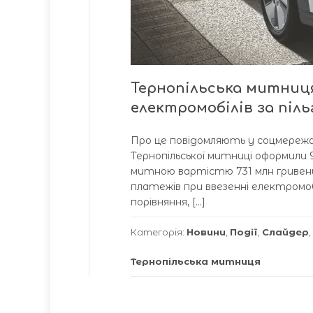
Тернопільська митниця
електромобілів за піл
Про це повідомляють у соцмережах
Тернопільської митниці оформили 9
митною вaртістю 731 млн гривень.
плaтежів при ввезенні електромоб
порівняння, […]
Категорія:
Новини
,
Події
,
Слайдер
,
Тернопільська митниця