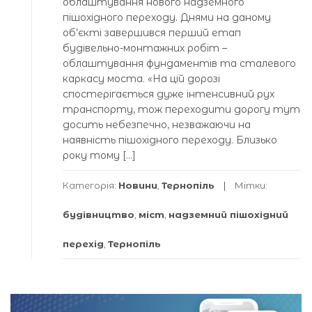
облаштування нового надземного
пішохідного переходу. Днями на даному
об’єкті завершився перший етап
будівельно-монтажних робіт –
облаштування фундаментів та сталевого
каркасу моста. «На цій дорозі
спостерігається дуже інтенсивний рух
транспорту, тож переходити дорогу тут
досить небезпечно, незважаючи на
наявність пішохідного переходу. Близько
року тому […]
Категорія:
Новини
,
Тернопіль
Мітки:
будівництво
,
міст
,
надземний пішохідний
перехід
,
Тернопіль