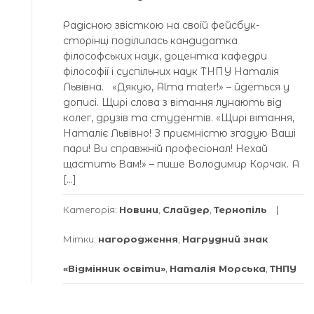
Радісною звісткою на своїй фейсбук-
сторінці поділилась кандидатка
філософських наук, доцентка кафедри
філософії і суспільних наук ТНПУ Наталія
Львівна. «Дякую, Alma mater!» – йдеться у
дописі. Щирі слова з вітання лунають від
колег, друзів та студентів. «Щирі вітання,
Наталіє Львівно! З приємністю згадую Ваші
пари! Ви справжній професіонал! Нехай
щастить Вам!» – пише Володимир Корчак. А
[…]
Категорія:
Новини
,
Слайдер
,
Тернопіль
Мітки:
нагородження
,
Нагрудний знак
«Відмінник освіти»
,
Наталія Морська
,
ТНПУ