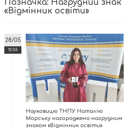
Позначка:
Нагрудний знак
«Відмінник освіти»
28/05
12:35
Науковицю ТНПУ Наталію
Морську нагороджено нагрудним
знаком «Відмінник освіти»