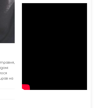
 травня,
ідомі
лося
ирав на