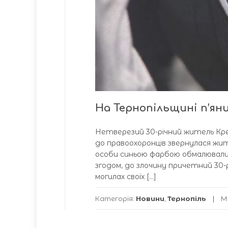
На Тернопільщині п’ян
Нетверезий 30-річний житель Крем
до правоохоронців звернулася жите
особи синьою фарбою обмалювали па
згодом, до злочину причетний 30-
могилах своїх […]
Категорія:
Новини
,
Тернопіль
М