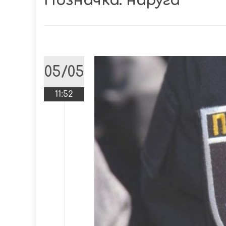
Позначка:
наруга
05/05
11:52