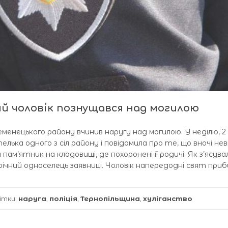
ий чоловік познущався над могилою
енецького району вчинив наругу над могилою. У неділю, 2
лька одного з сіл району і повідомила про те, що вночі нев
м’ятник на кладовищі, де похоронені її родичі. Як з’ясува
річний односелець заявниці. Чоловік напередодні свят приб
ітки:
наруга
,
поліція
,
Тернопільщина
,
хуліганство