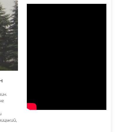
н
ин.
не
и
ицький,