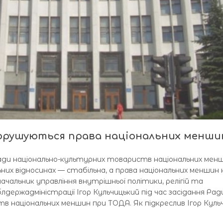
порушуються права національних менши
Ради національно-культурних товариств національних менш
ьних відносинах — стабільна, а права національних меншин 
чальник управління внутрішньої політики, релігій та
лдержадміністрації Ігор Кульчицький під час засідання Рад
 національних меншин при ТОДА. Як підкреслив Ігор Кульч