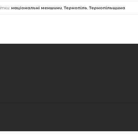
ітки:
національні меншини
,
Тернопіль
,
Тернопільщина