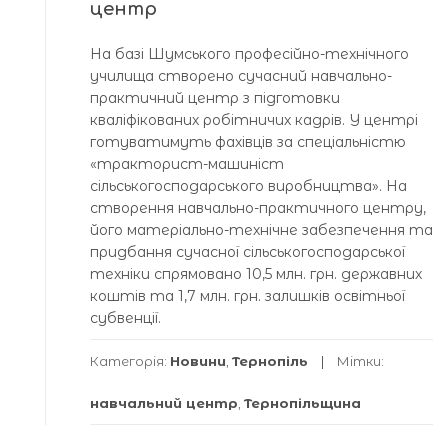
центр
На базі Шумського професійно-технічного
училища створено сучасний навчально-
практичний центр з підготовки
кваліфікованих робітничих кадрів. У центрі
готуватимуть фахівців за спеціальністю
«тракторист-машиніст
сільськогосподарського виробництва». На
створення навчально-практичного центру,
його матеріально-технічне забезпечення та
придбання сучасної сільськогосподарської
техніки спрямовано 10,5 млн. грн. державних
коштів та 1,7 млн. грн. залишків освітньої
субвенції.
Категорія:
Новини
,
Тернопіль
Мітки:
навчальний центр
,
Тернопільщина