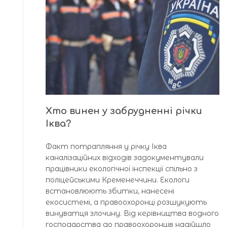
Хто винен у забрудненні річки
Іква?
Факт потрапляння у річку Іква
каналізаційних відходів задокументували
працівники екологічної інспекції спільно з
поліцейськими Кременеччини. Екологи
встановлюють збитки, нанесені
екосистемі, а правоохоронці розшукують
винуватця злочину. Від керівництва водного
господарства до правоохоронців надійшло