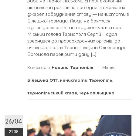
риби на Тернопільському ставі. Екологічні
активісти розповіли про одне із ймовірних
джерел забруднення ставу — нечистоти з
Білецької громади. Люди не бояться
відповідальності та скидають їх в став.
Міський голова Тернополя Сергій Надал
звернувся до правоохоронних органів, до
очільника поліції Тернопільщини Олександра
Богомола перевірити дану […]
Категорія:
Новини
,
Тернопіль
Мітки:
Білецька ОТГ
,
нечистоти
,
Тернопіль
,
Тернопільський став
,
Тернопільщина
26/04
21:08