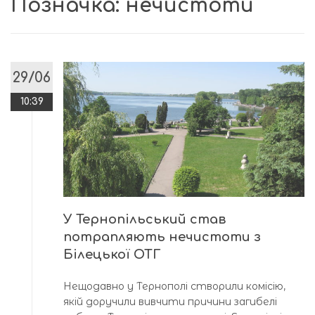
Позначка:
нечистоти
29/06
10:39
У Тернопільський став
потрапляють нечистоти з
Білецької ОТГ
Нещодавно у Тернополі створили комісію,
якій доручили вивчити причини загибелі