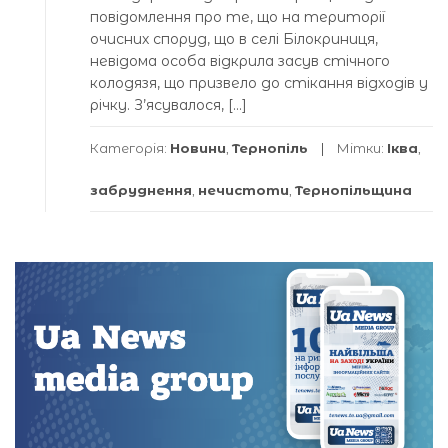
повідомлення про те, що на території
очисних споруд, що в селі Білокриниця,
невідома особа відкрила засув стічного
колодязя, що призвело до стікання відходів у
річку. З’ясувалося, […]
Категорія:
Новини
,
Тернопіль
Мітки:
Іква
,
забруднення
,
нечистоти
,
Тернопільщина