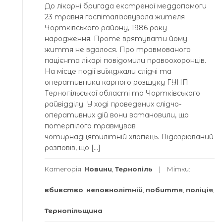
До лікарні бригада екстреної меддопомоги
23 травня госпіталізовувала жителя
Чортківського району, 1986 року
народження. Проте врятувати йому
життя не вдалося. Про травмованого
пацієнта лікарі повідомили правоохоронців.
На місце події виїжджали слідчі та
оперативники карного розшуку ГУНП
Тернопільської області та Чортківського
райвідділу. У ході проведених слідчо-
оперативних дій вони встановили, що
потерпілого травмував
чотирнадцятилітній хлопець. Підозрюваний
розповів, що […]
Категорія:
Новини
,
Тернопіль
Мітки:
вбивство
,
неповнолітній
,
побиття
,
поліція
,
Тернопільщина