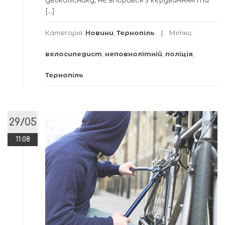
[…]
Категорія:
Новини
,
Тернопіль
Мітки:
велосипедист
,
неповнолітній
,
поліція
,
Тернопіль
29/05
11:08