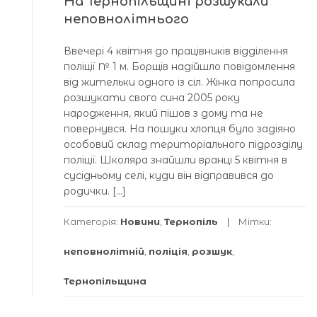
На Тернопільщині розшукали
неповнолітнього
Ввечері 4 квітня до працівників відділення
поліції № 1 м. Борщів надійшло повідомлення
від жительки одного із сіл. Жінка попросила
розшукати свого сина 2005 року
народження, який пішов з дому та не
повернувся. На пошуки хлопця було задіяно
особовий склад територіального підрозділу
поліції. Школяра знайшли вранці 5 квітня в
сусідньому селі, куди він відправився до
родички. […]
Категорія:
Новини
,
Тернопіль
Мітки:
неповнолітній
,
поліція
,
розшук
,
Тернопільщина