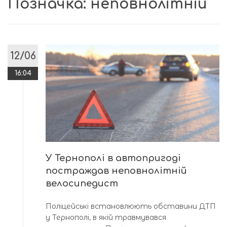
Позначка:
неповнолітній
12/06
16:04
У Тернополі в автопригоді
постраждав неповнолітній
велосипедист
Поліцейські встановлюють обставини ДТП
у Тернополі, в якій травмувався