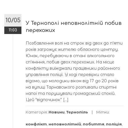
10/05
У Тернополі неповнолітній побив
перехожих
11:03
Позбавлення волі на строк від двох до п’яти
років загрожує жителю обласного центру.
Юнак, перебуваючи в стані алкогольного
сп’яніння, побив двох перехожих. На місце
конфлікту виїжджали працівники районного
управління поліції. У ході перевірки стало
відомо, що молодики віком від 17 до 20 років
на вулиці Тарнавського розпивали спиртні
напої та порушували громадський спокій.
Цей “відпочинок” […]
Категорія:
Новини
,
Тернопіль
Мітки:
конфлікт
,
неповнолітній
,
побиття
,
поліція
,