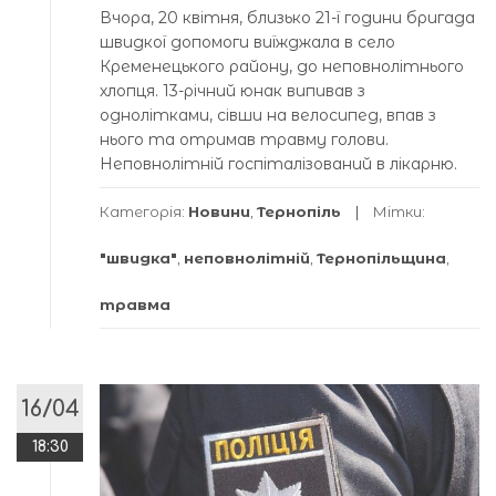
Вчора, 20 квітня, близько 21-ї години бригада
швидкої допомоги виїжджала в село
Кременецького району, до неповнолітнього
хлопця. 13-річний юнак випивав з
однолітками, сівши на велосипед, впав з
нього та отримав травму голови.
Неповнолітній госпіталізований в лікарню.
Категорія:
Новини
,
Тернопіль
Мітки:
"швидка"
,
неповнолітній
,
Тернопільщина
,
травма
16/04
18:30