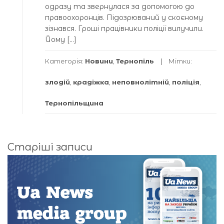
одразу та звернулася за допомогою до
правоохоронців. Підозрюваний у скоєному
зізнався. Гроші працівники поліції вилучили.
Йому […]
Категорія:
Новини
,
Тернопіль
Мітки:
злодій
,
крадіжка
,
неповнолітній
,
поліція
,
Тернопільщина
Навігація
Старіші записи
за
записами