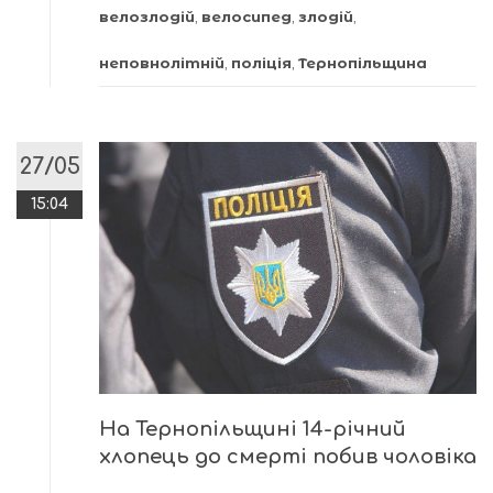
велозлодій
,
велосипед
,
злодій
,
неповнолітній
,
поліція
,
Тернопільщина
27/05
15:04
На Тернопільщині 14-річний
хлопець до смерті побив чоловіка