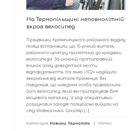
На Тернопільщині неповнолітній
вкрав велосипед
Працівники Кременецького районного відділу
поліції встановили, що 15-річний житель
районного центру причетний до крадіжки
велосипеда. За скоєний протиправний
вчинок йому доведеться нести
відповідальність. На лінію «102» надійшло
звернення від жителя Кременця. Він
повідомив, що невідома особа привласнила
його велосипед, який він припаркував біля
місцевого магазину. У ході оперативно-
розшукових заходів поліцейські вийшли на
слід зловмисника. Школяр […]
Категорія:
Новини
,
Тернопіль
Мітки: