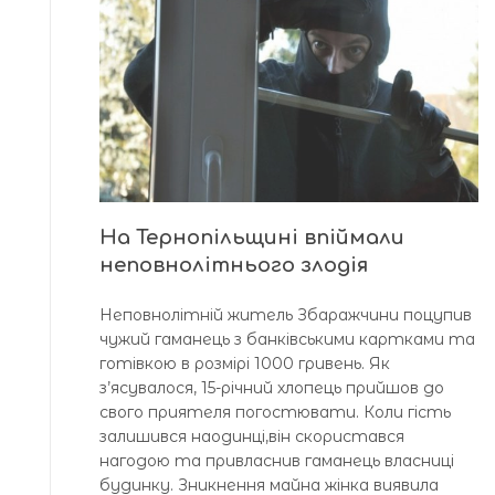
На Тернопільщині впіймали
неповнолітнього злодія
Неповнолітній житель Збаражчини поцупив
чужий гаманець з банківськими картками та
готівкою в розмірі 1000 гривень. Як
з’ясувалося, 15-річний хлопець прийшов до
свого приятеля погостювати. Коли гість
залишився наодинці,він скористався
нагодою та привласнив гаманець власниці
будинку. Зникнення майна жінка виявила