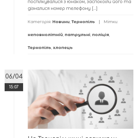
поспілкувалися з юнаком, заспокоїли його та
дізналися номер телефону […]
Категорія:
Новини
,
Тернопіль
Мітки:
неповнолітній
,
патрульні
,
поліція
,
Тернопіль
,
хлопець
06/04
15:07