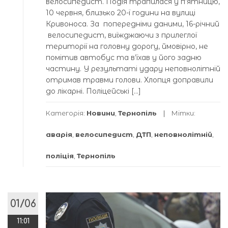
велосипедист. Подія трапилася у п’ятницю,
10 червня, близько 20-ї години на вулиці
Кривоноса. За попередніми даними, 16-річний
велосипедист, виїжджаючи з прилеглої
території на головну дорогу, ймовірно, не
помітив автобус та в’їхав у його задню
частину. У результаті удару неповнолітній
отримав травми голови. Хлопця доправили
до лікарні. Поліцейські […]
Категорія:
Новини
,
Тернопіль
Мітки:
аварія
,
велосипедист
,
ДТП
,
неповнолітній
,
поліція
,
Тернопіль
01/06
11:01