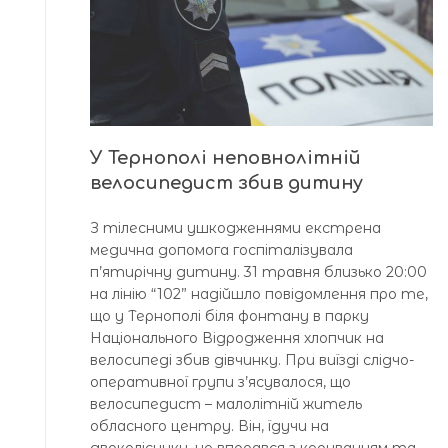
У Тернополі неповнолітній
велосипедист збив дитину
З тілесними ушкодженнями екстрена
медична допомога госпіталізувала
п’ятирічну дитину. 31 травня близько 20:00
на лінію “102” надійшло повідомлення про те,
що у Тернополі біля фонтану в парку
Національного Відродження хлопчик на
велосипеді збив дівчинку. При виїзді слідчо-
оперативної групи з’ясувалося, що
велосипедист – малолітній житель
обласного центру. Він, їдучи на
двоколіснику, не впорався з керуванням та