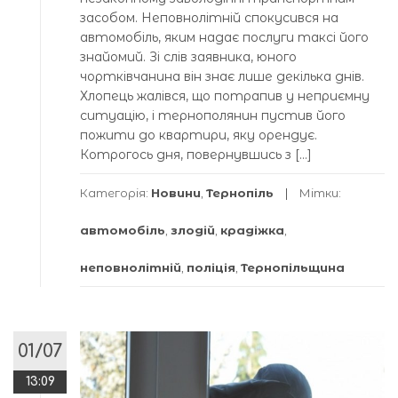
засобом. Неповнолітній спокусився на
автомобіль, яким надає послуги таксі його
знайомий. Зі слів заявника, юного
чортківчанина він знає лише декілька днів.
Хлопець жалівся, що потрапив у неприємну
ситуацію, і тернополянин пустив його
пожити до квартири, яку орендує.
Котрогось дня, повернувшись з […]
Категорія:
Новини
,
Тернопіль
Мітки:
автомобіль
,
злодій
,
крадіжка
,
неповнолітній
,
поліція
,
Тернопільщина
01/07
13:09