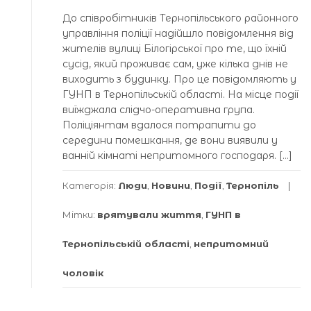
До співробітників Тернопільського районного
управління поліції надійшло повідомлення від
жителів вулиці Білогірської про те, що їхній
сусід, який проживає сам, уже кілька днів не
виходить з будинку. Про це повідомляють у
ГУНП в Тернопільській області. На місце події
виїжджала слідчо-оперативна група.
Поліціянтам вдалося потрапити до
середини помешкання, де вони виявили у
ванній кімнаті непритомного господаря. […]
Категорія:
Люди
,
Новини
,
Події
,
Тернопіль
Мітки:
врятували життя
,
ГУНП в
Тернопільській області
,
непритомний
чоловік