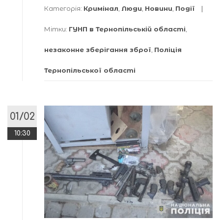
Категорія:
Кримінал
,
Люди
,
Новини
,
Події
Мітки:
ГУНП в Тернопільській області
,
незаконне зберігання зброї
,
Поліція
Тернопільської області
01/02
10:30