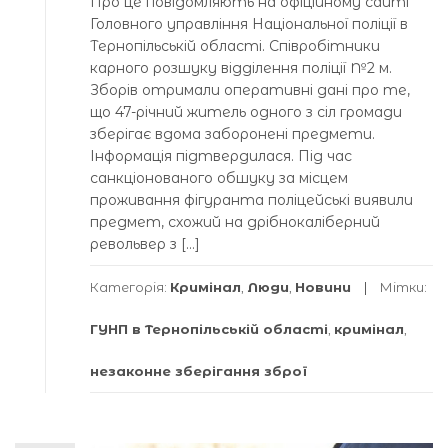
Про це повідомляють на офіційному сайті
Головного управління Національної поліції в
Тернопільській області. Співробітники
карного розшуку відділення поліції №2 м.
Зборів отримали оперативні дані про те,
що 47-річний житель одного з сіл громади
зберігає вдома заборонені предмети.
Інформація підтвердилася. Під час
санкціонованого обшуку за місцем
проживання фігуранта поліцейські виявили
предмет, схожий на дрібнокаліберний
револьвер з […]
Категорія:
Кримінал
,
Люди
,
Новини
Мітки:
ГУНП в Тернопільській області
,
кримінал
,
незаконне зберігання зброї