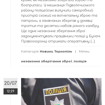
боєприпаси. У мешканця Підволочиського
району поліцейські вилучили саморобний
пристрій схожий на вогнепальну зброю та
патрони, а ланівчанин зберігав у домівці
тротил та десятки набоїв різного калібру.
Ще одне незаконне зберігання зброї
задокументували працівники поліції у Бучачі.
Правоохоронці отримали оперативну […]
Категорія:
Новини
,
Тернопіль
Мітки:
незаконне зберігання зброї
,
поліція
20/07
12:29