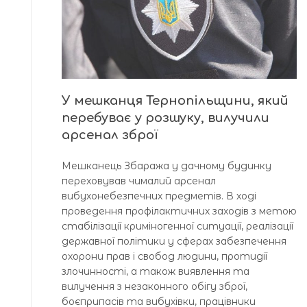
У мешканця Тернопільщини, який
перебуває у розшуку, вилучили
арсенал зброї
Мешканець Збаража у дачному будинку
переховував чималий арсенал
вибухонебезпечних предметів. В ході
проведення профілактичних заходів з метою
стабілізації криміногенної ситуації, реалізації
державної політики у сферах забезпечення
охорони прав і свобод людини, протидії
злочинності, а також виявлення та
вилучення з незаконного обігу зброї,
боєприпасів та вибухівки, працівники