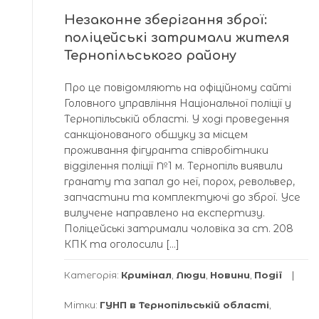
Незаконне зберігання зброї:
поліцейські затримали жителя
Тернопільського району
Про це повідомляють на офіційному сайті
Головного управління Національної поліції у
Тернопільській області. У ході проведення
санкціонованого обшуку за місцем
проживання фігуранта співробітники
відділення поліції №1 м. Тернопіль виявили
гранату та запал до неї, порох, револьвер,
запчастини та комплектуючі до зброї. Усе
вилучене направлено на експертизу.
Поліцейські затримали чоловіка за ст. 208
КПК та оголосили […]
Категорія:
Кримінал
,
Люди
,
Новини
,
Події
Мітки:
ГУНП в Тернопільській області
,