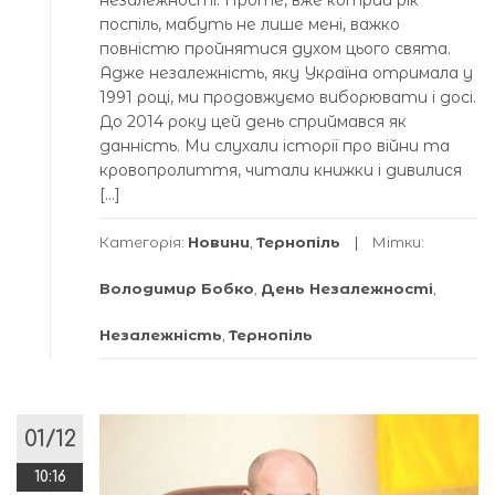
поспіль, мабуть не лише мені, важко
повністю пройнятися духом цього свята.
Адже незалежність, яку Україна отримала у
1991 році, ми продовжуємо виборювати і досі.
До 2014 року цей день сприймався як
данність. Ми слухали історії про війни та
кровопролиття, читали книжки і дивилися
[…]
Категорія:
Новини
,
Тернопіль
Мітки:
Володимир Бобко
,
День Незалежності
,
Незалежність
,
Тернопіль
01/12
10:16