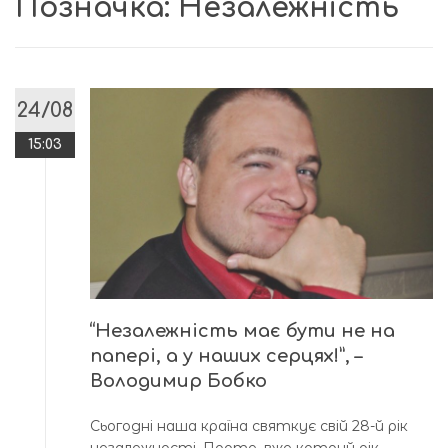
Позначка:
Незалежність
24/08
15:03
“Незалежність має бути не на
папері, а у наших серцях!”, –
Володимир Бобко
Сьогодні наша країна святкує свій 28-й рік
незалежності. Проте, вже котрий рік