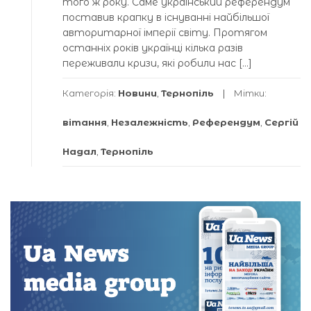
того ж року. Саме український референдум
поставив крапку в існуванні найбільшої
авторитарної імперії світу. Протягом
останніх років українці кілька разів
переживали кризи, які робили нас […]
Категорія:
Новини
,
Тернопіль
Мітки:
вітання
,
Незалежність
,
Референдум
,
Сергій
Надал
,
Тернопіль