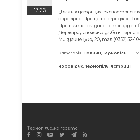
17:33
У живих устрицях, експортованих 
норовірус. Про це попереджає Гол
Про виявлення даного товару в об
Держпродспоживслужби в Тернопіль
Микулинецька, 20, тел (0352) 52-10-
Категорія:
Новини
,
Тернопіль
М
норовірус
,
Тернопіль
,
устриці
Тернопільська газета