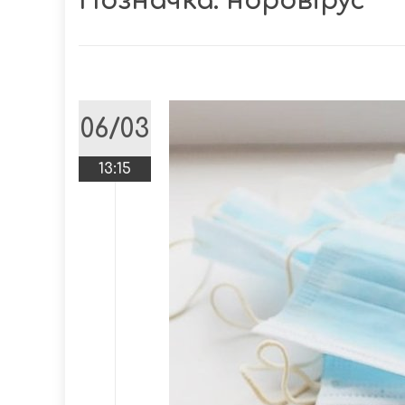
Позначка:
норовірус
06/03
13:15