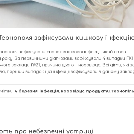
 Тернополя зафіксували кишкову інфекці
рнополя зафіксували спалах кишкової інфекції, який став
оку. За первинними діагнозами зафіксували 4 випадки ГКІ
ного закладу №21, причина цього – норовірус. Всі діти, які з
, перший випадок цієї інфекції зафіксували в даному заклад
Мітки:
4 березня
,
інфекція
,
норовірус
,
продукти
,
Тернопіл
ють про небезпечні устриці