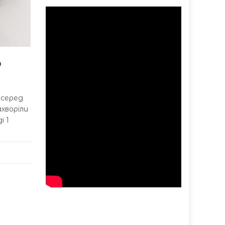
ю
 серед
ахворіли
і 1
ь