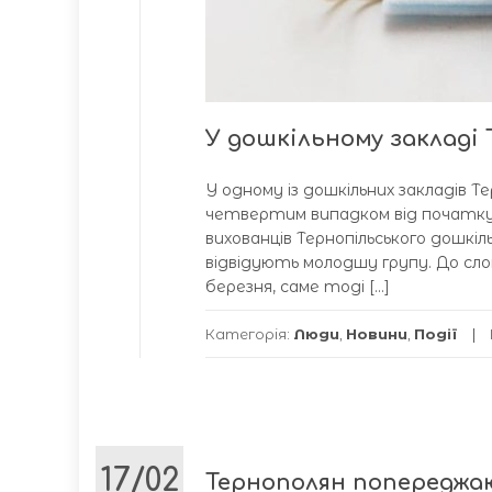
У дошкільному закладі
У одному із дошкільних закладів Те
четвертим випадком від початку р
вихованців Тернопільського дошкіль
відвідують молодшу групу. До слова
березня, саме тоді […]
Категорія:
Люди
,
Новини
,
Події
17/02
Тернополян попереджа