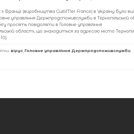
з Франції (виробництва GultiMer France) в Україну було ви
овне управління Держпродспоживслужби в Тернопільській о
ігу просять повідоляти в Головне управління
ській області, що знаходиться за адресою місто Тернопіль
10).
ітки:
вірус
,
Головне управління Держпродспоживслужби
,