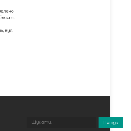
явлено
бласті.
, вул.
Пошук
Пошук