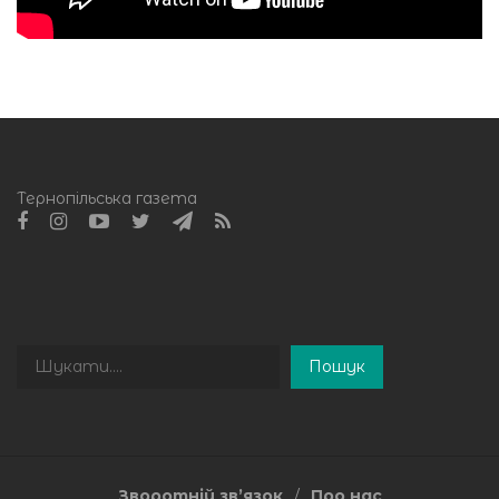
Тернопільська газета
Пошук
Пошук
Зворотній зв’язок
Про нас