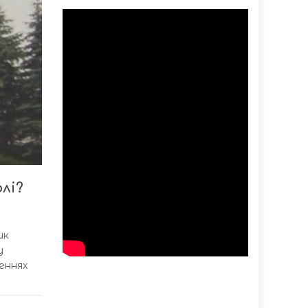
лі?
ик
у
еннях