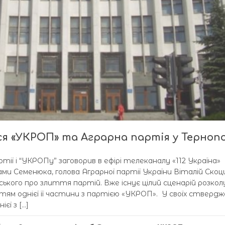
ся «УКРОП» та Аграрна партія у Тернопо
ії і “УКРОПу” заговорив в ефірі телеканалу «112 Україна»
ами Семенюка, голова Аграрної партії України Віталій Скоц
ського про злиття партій. Вже існує цілий сценарій розкол
тям однієї її частини з партією «УКРОП». У своїх ствердж
єї з […]