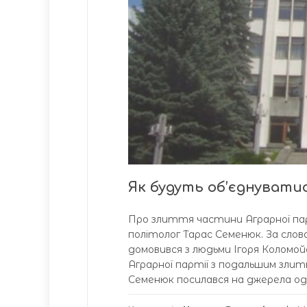
Як будуть об’єднувати
Про злиття частини Аграрної парт
політолог Тарас Семенюк. За слов
домовився з людьми Ігоря Коломой
Аграрної партії з подальшим злит
Семенюк посилався на джерела одні