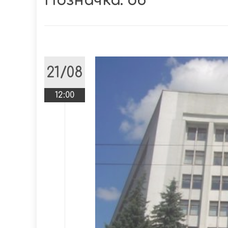
Позначка:
об
21/08
12:00