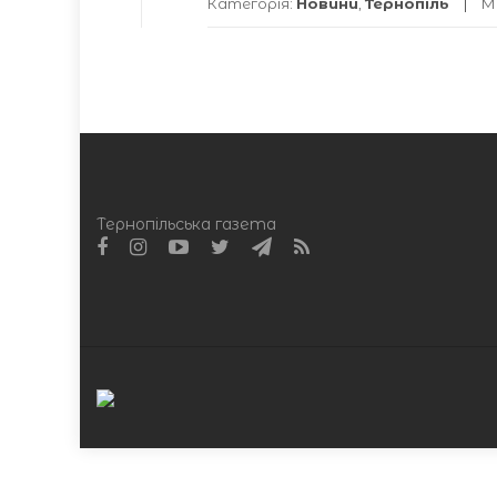
Категорія:
Новини
,
Тернопіль
М
Тернопільська газета