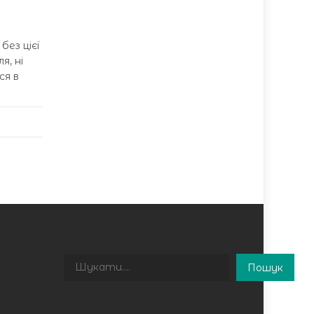
без цієї
я, ні
ся в
Пошук
Пошук