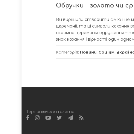
Обручки – золото чи с
Ви вирішили створити сім’ю і не м
церемонії, та ці символи кохання 
скромна церемонія одруження – т
знак кохання і вірності один одно
Категорія:
Новини
,
Соціум
,
Україн
Тернопільська газета