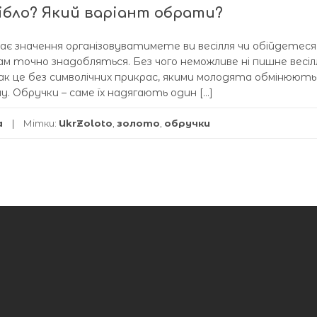
рібло? Який варіант обрати?
ає значення організовуватимете ви весілля чи обійдетеся 
вам точно знадобляться. Без чого неможливе ні пишне весілл
ак це без символічних прикрас, якими молодята обмінюють
му. Обручки – саме їх надягають один […]
а
Мітки:
UkrZoloto
,
золото
,
обручки