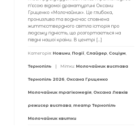
п’єсою відомої драматургині Оксани
Гриценко «Молочайник». Це глибока,
пронизлива та водночас сповнена
життєствердного світла історія про
людську гідність, що розгортається на
півдні нашої країни. В центрі […]
Категорія:
Новини
,
Події
,
Слайдер
,
Соціум
,
Тернопіль
Мітки:
Молочайник вистава
Тернопіль 2026
,
Оксана Гриценко
Молочайник трагікомедія
,
Оксана Левків
режисер вистава
,
театр Тернопіль
Молочайник квитки