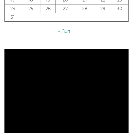
24
25
26
27
28
29
30
31
« Лип