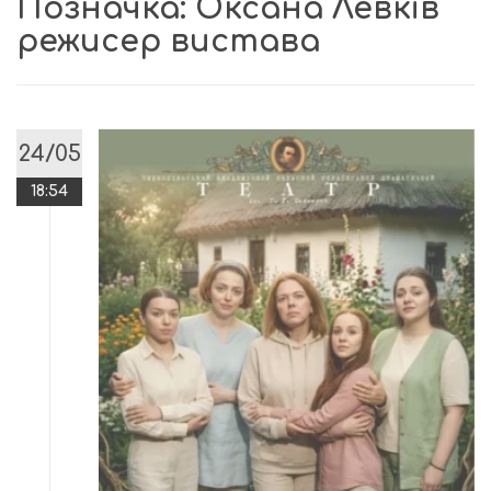
Позначка:
Оксана Левків
режисер вистава
24/05
18:54