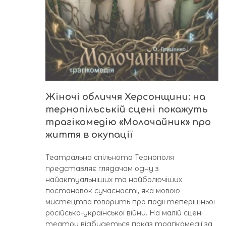
Жіночі обличчя Херсонщини: на
тернопільській сцені покажуть
трагікомедію «Молочайник» про
життя в окупації
Театральна спільнота Тернополя
представляє глядачам одну з
найактуальніших та найболючіших
постановок сучасності, яка мовою
мистецтва говорить про події теперішньої
російсько-української війни. На малій сцені
театру відбудеться показ трагікомедії за