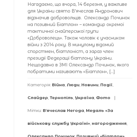
Нагадаємо, що вчора, 14 березня, у важливе
для України свято Вʼячеслав Андронович
відзначив добровольців. Олександр Починок
на позивний Біатлон» – командир окремої
тактичної снайперської групи
«Доброволець». Також чоловік є учасником
війни з 2014 року. В минулому відомий
спорстмен, біатлоніст, а зараз член
президії Федерації біатлону України.
Нещодавно в ЗМІ Олександр Починок, якого
побратими називають «Біатлон», […]
Категорія:
Війна
,
Люди
,
Новини
,
Події
,
Слайдер
,
Тернопіль
,
Україна
,
Фото
Мітки:
Вʼячеслав Негода
,
Медаль «За
військову службу Україні»
,
нагородження
,
Олександр Починок
,
Позивний «Біатлон»
,