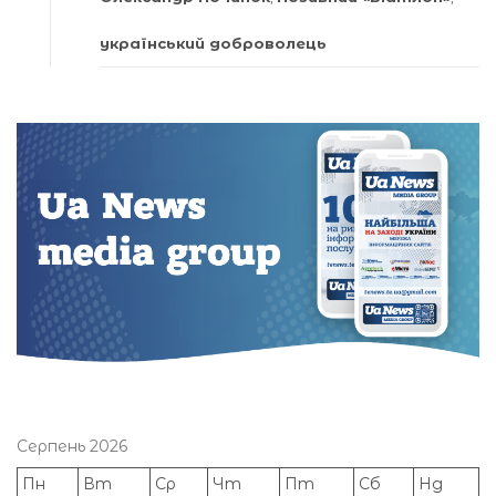
український доброволець
Серпень 2026
Пн
Вт
Ср
Чт
Пт
Сб
Нд