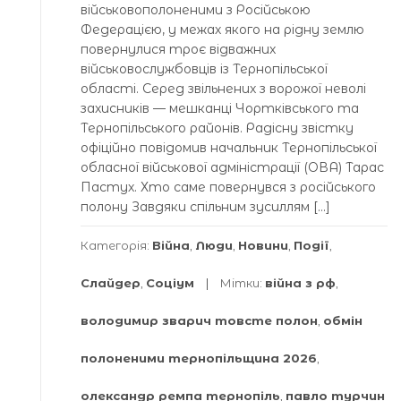
військовополоненими з Російською
Федерацією, у межах якого на рідну землю
повернулися троє відважних
військовослужбовців із Тернопільської
області. Серед звільнених з ворожої неволі
захисників — мешканці Чортківського та
Тернопільського районів. Радісну звістку
офіційно повідомив начальник Тернопільської
обласної військової адміністрації (ОВА) Тарас
Пастух. Хто саме повернувся з російського
полону Завдяки спільним зусиллям […]
Категорія:
Війна
,
Люди
,
Новини
,
Події
,
Слайдер
,
Соціум
Мітки:
війна з рф
,
володимир зварич товсте полон
,
обмін
полоненими тернопільщина 2026
,
олександр ремпа тернопіль
,
павло турчин