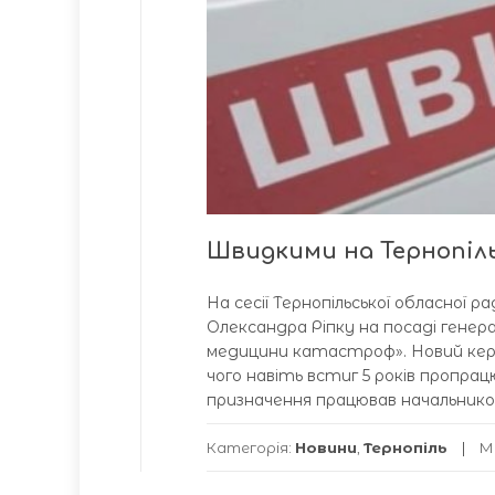
Швидкими на Тернопіл
На сесії Тернопільської обласної 
Олександра Ріпку на посаді гене
медицини катастроф». Новий керів
чого навіть встиг 5 років пропрацю
призначення працював начальником
Категорія:
Новини
,
Тернопіль
М