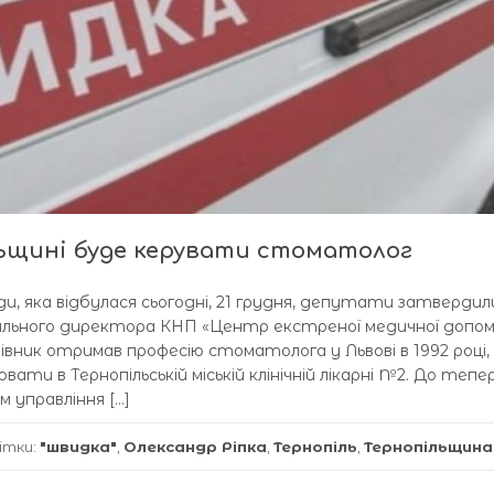
ьщині буде керувати стоматолог
ради, яка відбулася сьогодні, 21 грудня, депутати затвердил
рального директора КНП «Центр екстреної медичної допо
ник отримав професію стоматолога у Львові в 1992 році, 
вати в Тернопільській міській клінічній лікарні №2. До тепе
 управління […]
ітки:
"швидка"
,
Олександр Ріпка
,
Тернопіль
,
Тернопільщина