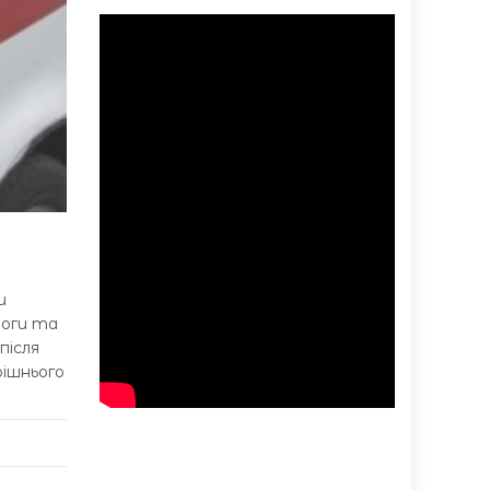
и
моги та
після
рішнього