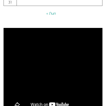
31
« Лип