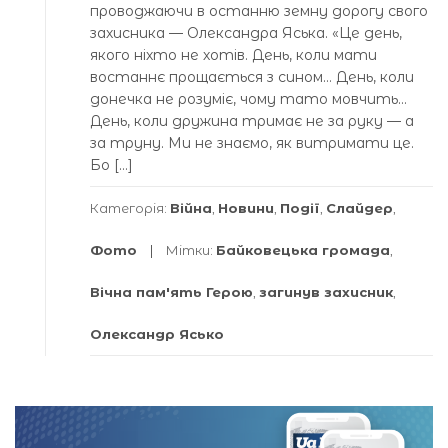
проводжаючи в останню земну дорогу свого
захисника — Олександра Яська. «Це день,
якого ніхто не хотів. День, коли мати
востаннє прощається з сином… День, коли
донечка не розуміє, чому тато мовчить…
День, коли дружина тримає не за руку — а
за труну. Ми не знаємо, як витримати це.
Бо […]
Категорія:
Війна
,
Новини
,
Події
,
Слайдер
,
Фото
Мітки:
Байковецька громада
,
Вічна пам'ять Герою
,
загинув захисник
,
Олександр Ясько