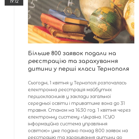
19:12
Більше 800 заявок подали на
реєстрацію та зарахування
дитини у перші класи Тернополя
Сьогодні, 1 квітня у Тернополі розпочалась
електронна реєстрація майбутніх
першокласників у заклади загальної
середньої освіти і триватиме вона до 31
травня. Станом на 16:30 год. 1 квітня через
електронну систему «Україна. ІСУО
інформаційна система управління
освітою» уже подано понад 800 заявок на
реєстрацію та зарахування дитини до