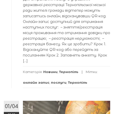
державної реєстрації Тернопільської міської
ради жителі громади відтепер можуть
записатись онлайн, відсканувавши QR-код.
Онлайн-запис доступний для отримання
наступних послуг: – зняття/реєстрація
місця проживання та отримання довідки про
реєстрацію; – реєстрація нерухомості; –
реєстрація бізнесу. Як це зробити? Крок 1.
Відскануйте QR-код або перейдіть за
посиланням Крок 2. Заповніть анкету. Крок
[…]
Категорія:
Новини
,
Тернопіль
Мітки:
онлайн запис
,
послуги
,
Тернопіль
01/04