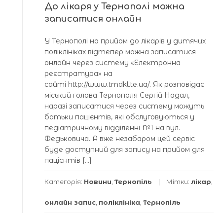
До лікаря у Тернополі можна
записатися онлайн
У Тернополі на прийом до лікарів у дитячих
поліклініках відтепер можна записатися
онлайн через систему «Електронна
реєстратура» на
сайті http://www.tmdkl.te.ua/. Як розповідає
міський голова Тернополя Сергій Надал,
наразі записатися через систему можуть
батьки пацієнтів, які обслуговуються у
педіатричному відділенні №1 на вул.
Федьковича. А вже незабаром цей сервіс
буде доступний для запису на прийом для
пацієнтів […]
Категорія:
Новини
,
Тернопіль
Мітки:
лікар
,
онлайн запис
,
поліклініка
,
Тернопіль