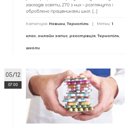
закладів освіти, 270 з них – розглянуто і
оброблено працівниками шкіл. […]
Категорія:
Новини
,
Тернопіль
Мітки:
1
клас
,
онлайн запис
,
реєстрвція
,
Тернопіль
,
школи
05/12
07:00