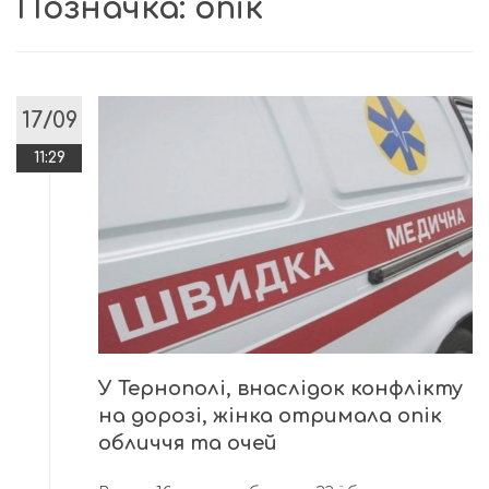
Позначка:
опік
17/09
11:29
У Тернополі, внаслідок конфлікту
на дорозі, жінка отримала опік
обличчя та очей