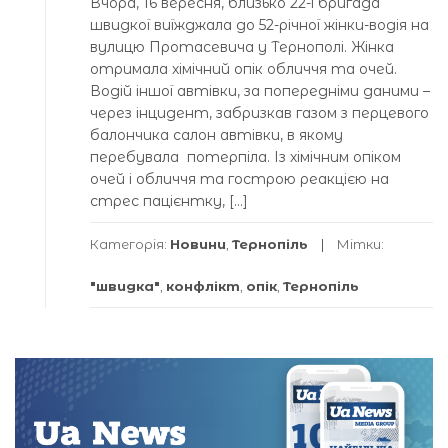
Вчора, 16 вересня, близько 22-ї бригада
швидкої виїжджала до 52-річної жінки-водія на
вулицю Протасевича у Тернополі. Жінка
отримала хімічний опік обличчя та очей.
Водій іншої автівки, за попередніми даними –
через інцидент, забризкав газом з перцевого
балончика салон автівки, в якому
перебувала потерпіла. Із хімічним опіком
очей і обличчя та гострою реакцією на
стрес пацієнтку, […]
Категорія:
Новини
,
Тернопіль
Мітки:
"швидка"
,
конфлікт
,
опік
,
Тернопіль