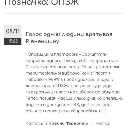
Позначка:
ОПЗЖ
08/11
Голос однієї людини врятував
Рівненщину
15:28
«Опозиційній платформі – За життя»
забракло одного голосу щоб потрапити в
Рівненську обласну раду. За результатами
територіальної виборчої комісії партія
набрала 4,999% з необхідних 5%. Вчора, 7
листопада, «ОПЗЖ» програла суд щодо
перерахунку голосів на виборах до облради.
Тепер позивач має ще кілька днів на апеляцію.
Згідно з підрахунком ТВК, до Рівненської
облради проходять: «Європейська […]
Категорія:
Новини
,
Тернопіль
Мітки: