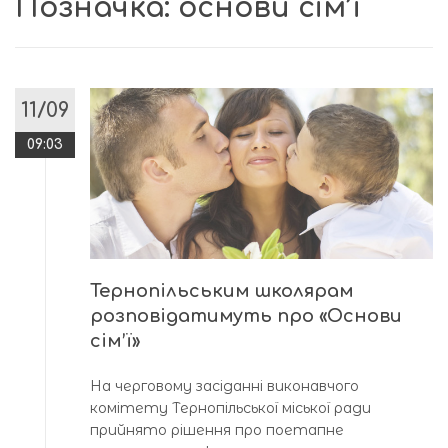
Позначка:
основи сім’ї
11/09
09:03
Тернопільським школярам
розповідатимуть про «Основи
сім’ї»
На черговому засіданні виконавчого
комітету Тернопільської міської ради
прийнято рішення про поетапне