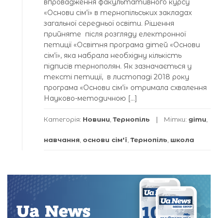
впровадження факультативного курсу
«Основи сім’ї» в тернопільських закладах
загальної середньої освіти. Рішення
прийняте після розгляду електронної
петиції «Освітня програма дітей «Основи
сім’ї», яка набрала необхідну кількість
підписів тернополян. Як зазначається у
тексті петиції, в листопаді 2018 року
програма «Основи сім’ї» отримала схвалення
Науково-методичною […]
Категорія:
Новини
,
Тернопіль
Мітки:
діти
,
навчання
,
основи сім'ї
,
Тернопіль
,
школа