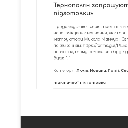
Тернополян запрошуют
підготовки»
Продовжується серія тренінгів і
нове, очікуване навчання, яке т
інструктори Микола Мамчур і Євге
покликанням: https://forms.gle/PL
навчання, тому неможливо буде д
буде […]
Категорія:
Люди
,
Новини
,
Події
,
Сл
тактичної підготовки