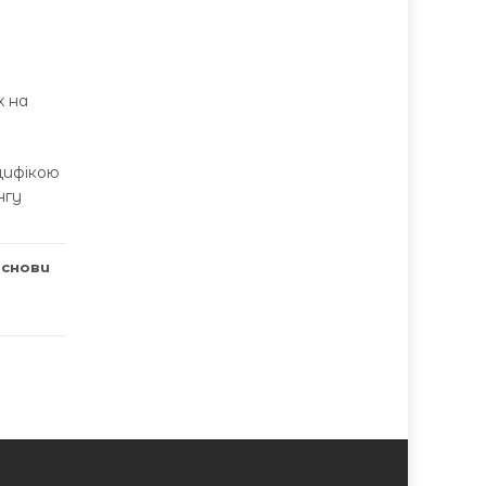
х на
ецифікою
нгу
снови