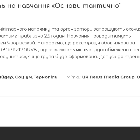
ь на навчання «Основи тактичної
з мілітарного напрямку та організатори запрошують охочи
риватиме приблизно 2,5 годин. Навчання проводитимуть
н Яворівський. Нагадаємо, що реєстрація обовʼязкова за
3qdZNi7KzT7NUV8 , адже кількість місць в групі обмежена сп
ооучитись, якщо група буде сформована. Допуск до трені
айдер
,
Соціум
,
Тернопіль
Мітки:
UA News Media Group
,
О