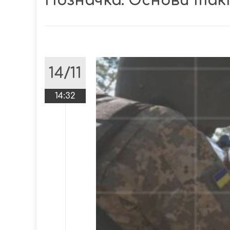
Позначка:
Основи так
14/11
14:32