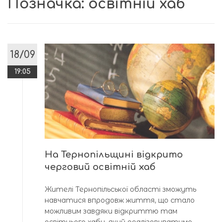
Позначка:
освітній хаб
18/09
19:05
На Тернопільщині відкрито
черговий освітній хаб
Жителі Тернопільської області зможуть
навчатися впродовж життя, що стало
можливим завдяки відкриттю там
освітнього хабу, який реалізовуватиме