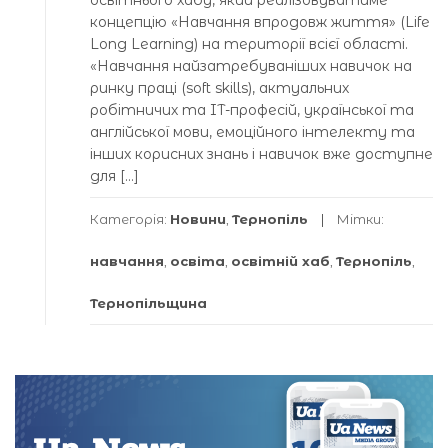
концепцію «Навчання впродовж життя» (Life
Long Learning) на території всієї області.
«Навчання найзатребуваніших навичок на
ринку праці (soft skills), актуальних
робітничих та IT-професій, української та
англійської мови, емоційного інтелекту та
інших корисних знань і навичок вже доступне
для […]
Категорія:
Новини
,
Тернопіль
Мітки:
навчання
,
освіта
,
освітній хаб
,
Тернопіль
,
Тернопільщина