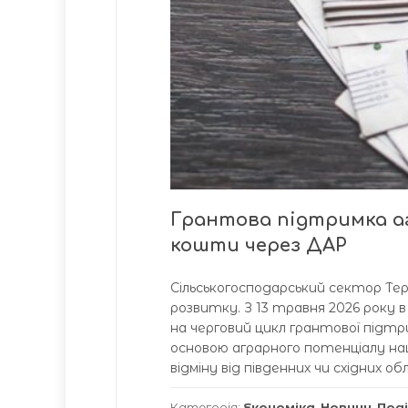
Грантова підтримка аг
кошти через ДАР
Сільськогосподарський сектор Те
розвитку. З 13 травня 2026 року
на черговий цикл грантової підтри
основою аграрного потенціалу наш
відміну від південних чи східних о
Категорія:
Економіка
,
Новини
,
Поді