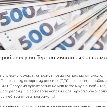
робізнесу на Тернопільщині: як отрим
рнопільської області отримав новий потужний стимул для
 в Державному аграрному реєстрі (ДАР) розпочато прийом 
мки. Програма орієнтована на малих та мікро-виробників, я
ого регіону. Пріоритетні напрями для Тернопільської обл
бластей, грантова програма […]
ї
,
Слайдер
Мітки:
гранти фермерам Тернопільщини 20