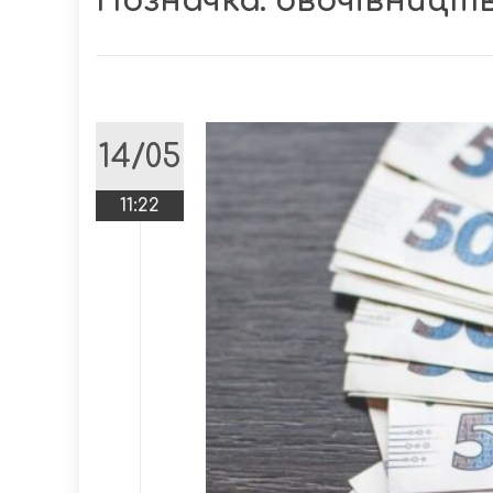
Позначка:
овочівницт
14/05
11:22