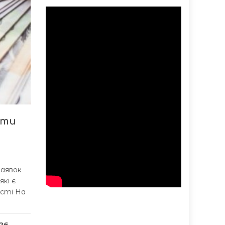
ати
заявок
кі є
асті На
26
,