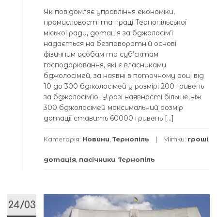
Як повідомляє управління економіки,
промисловості та праці Тернопільської
міської ради, дотація за бджолосім’ї
надається на безповоротній основі
фізичним особам та суб’єктам
господарювання, які є власниками
бджолосімей, за наявні в поточному році від
10 до 300 бджолосімей у розмірі 200 гривень
за бджолосім’ю. У разі наявності більше ніж
300 бджолосімей максимальний розмір
дотації ставить 60000 гривень […]
Категорія:
Новини
,
Тернопіль
Мітки:
гроші
,
дотація
,
пасічники
,
Тернопіль
24/03