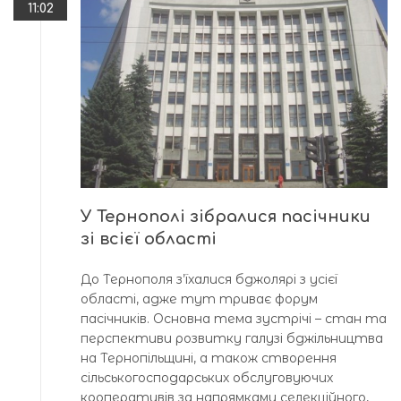
11:02
У Тернополі зібралися пасічники
зі всієї області
До Тернополя з’їхалися бджолярі з усієї
області, адже тут триває форум
пасічників. Основна тема зустрічі – стан та
перспективи розвитку галузі бджільництва
на Тернопільщині, а також створення
сільськогосподарських обслуговуючих
кооперативів за напрямками селекційного,