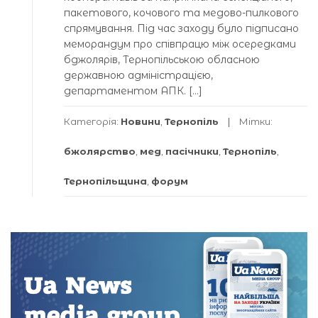
пакетового, кочового та медово-пилкового
спрямування. Під час заходу було підписано
меморандум про співпрацю між осередками
бджолярів, Тернопільською обласною
державною адміністрацією,
департаментом АПК. […]
Категорія:
Новини
,
Тернопіль
Мітки:
бжолярство
,
мед
,
пасічники
,
Тернопіль
,
Тернопільщина
,
форум