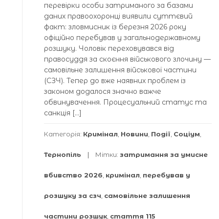
перевірки особи затриманого за базами
даних правоохоронці виявили суттєвий
факт: зловмисник із березня 2026 року
офіційно перебував у загальнодержавному
розшуку. Чоловік переховувався від
правосуддя за скоєння військового злочину —
самовільне залишення військової частини
(СЗЧ). Тепер до вже наявних проблем із
законом додалося значно важче
обвинувачення. Процесуальний статус та
санкція […]
Категорія:
Кримінал
,
Новини
,
Події
,
Соціум
,
Тернопіль
Мітки:
затримання за умисне
вбивство 2026
,
кримінал
,
перебував у
розшуку за сзч
,
самовільне залишення
частини розшук
,
стаття 115