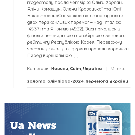
пʼєдесталу посіла четвірка Ольги Харлан,
Аліни Комащук, Олени Кравацької та Юлії
Бакастової. «Синьо-жовті» стартували з
двох переконливих перемог – над Італією
(45:37) та Японією (45:32). Зустрічалися у
фіналі з четвертою топзбірною світового
рейтингу Республікою Корея. Переважну
частину фіналу в лідерках провели кореянки.
Перед вирішальною […]
Категорія:
Новини
,
Світ
,
Україна
Мітки:
золото
,
олімпіада-2024
,
перемога України