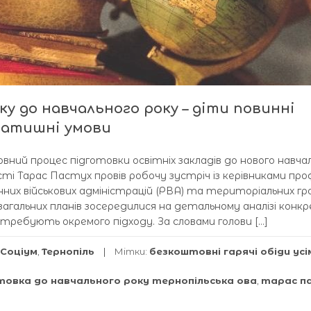
у до навчального року – діти повинні
затишні умови
вний процес підготовки освітніх закладів до нового навча
асті Тарас Пастух провів робочу зустріч із керівниками про
нних військових адміністрацій (РВА) та територіальних гр
 загальних планів зосередилися на детальному аналізі конк
отребують окремого підходу. За словами голови […]
Соціум
,
Тернопіль
Мітки:
безкоштовні гарячі обіди усі
товка до навчального року тернопільська ова
,
тарас п