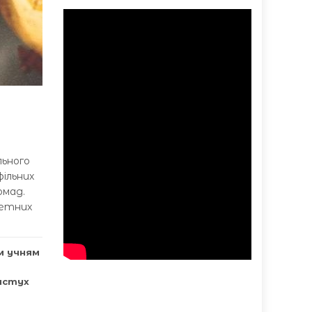
льного
фільних
омад.
ретних
м учням
астух