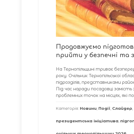
Продовжуємо підготовк
прийти у безпечні та 
На Тернопільщині триває безперер
року. Очільник Тернопільської обл
підрозділів, представниками райо
Під час наради посадовці замість
проблемних точок на місцях, які п
Категорія:
Новини
,
Події
,
Слайдер
,
президентська ініціатива
,
підго
очільник тернопільщини 2026